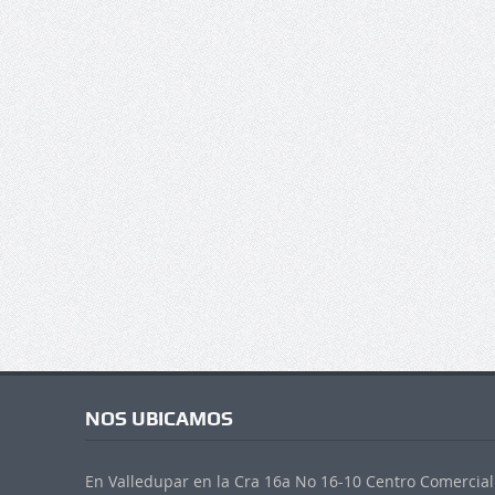
NOS UBICAMOS
En Valledupar en la Cra 16a No 16-10 Centro Comercial 