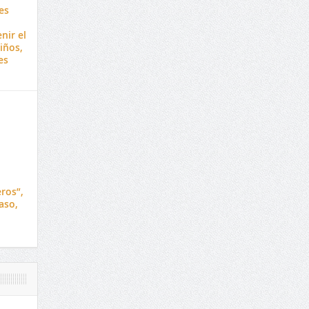
es
nir el
iños,
es
ros”,
aso,