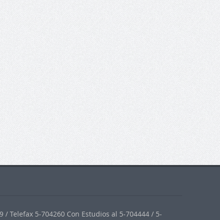
 / Telefax 5-704260 Con Estudios al 5-704444 / 5-