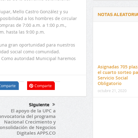
dupar, Mello Castro González y su
NOTAS ALEATORI
 posibilidad a los hombres de circular
compras de 7:00 a.m. a 1:00 p.m.,
m. hasta las 9:00 p.m.
s una gran oportunidad para nuestros
lidad social como comunidad.
Delwin Jiménez, nuevo Contralor
El 17 de enero vence pl
. Como autoridad Municipal haremos
Departamental del Cesar
venta de pines para ma
Asignadas 705 plaz
preuniversitario de la 
el cuarto sorteo pa
Servicio Social
Obligatorio
Comparte
Comparte
octubre 21, 2020
Siguiente
El apoyo de la UPC a
onvocatoria del programa
Nacional Crecimiento y
onsolidación de Negocios
Digitales APPS.CO