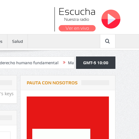
es
Salud
o humano fundamental
Maratón atendió a más de 38.000 jóvenes y per
GMT-5 10:00
PAUTA CON NOSOTROS
's keys