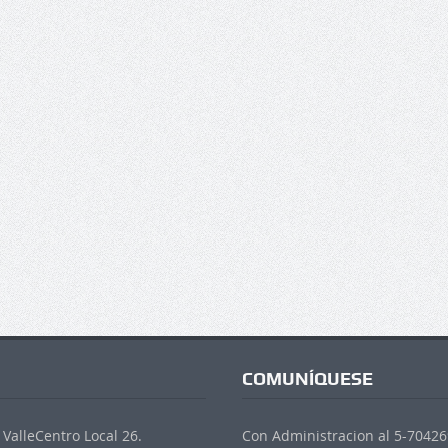
COMUNÍQUESE
ValleCentro Local 26.
Con Administracion al 5-704269