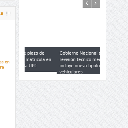
AS
azo de
Gobierno Nacional amplia
Qué es un 
trícula en
revisión técnico mecánica e
cuáles son 
as en
UPC
incluye nueva tipologías
ra
vehiculares