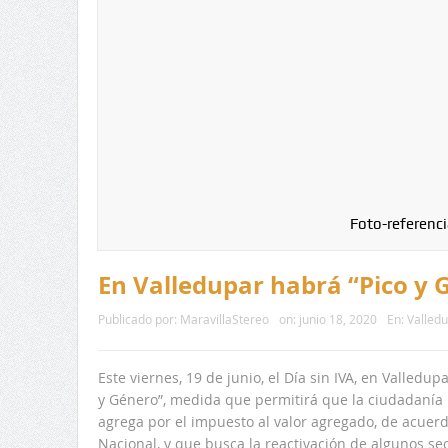
Foto-referenci
En Valledupar habrá “Pico y G
Publicado por:
MaravillaStereo
on:
junio 18, 2020
En:
Valled
Este viernes, 19 de junio, el Día sin IVA, en Valled
y Género”, medida que permitirá que la ciudadanía
agrega por el impuesto al valor agregado, de acuerd
Nacional, y que busca la reactivación de algunos s