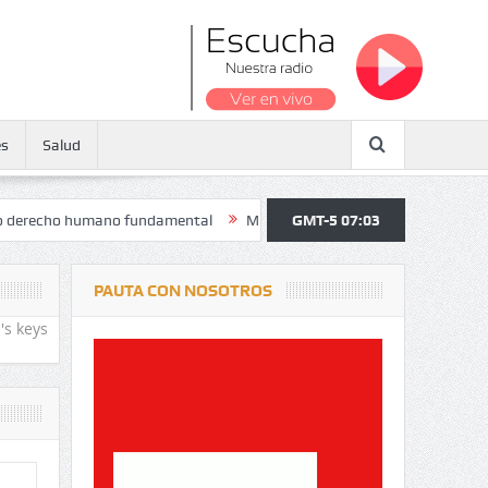
es
Salud
o humano fundamental
Maratón atendió a más de 38.000 jóvenes y pe
GMT-5 07:03
PAUTA CON NOSOTROS
's keys