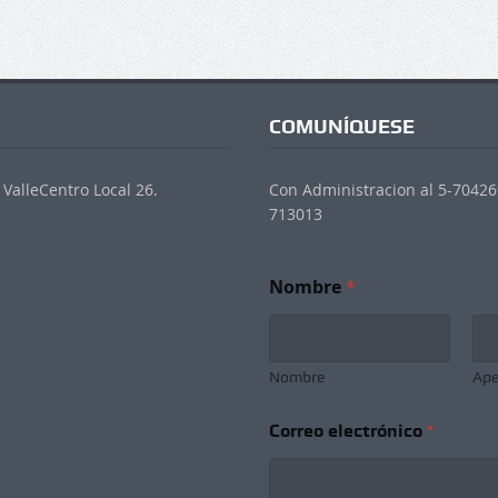
COMUNÍQUESE
ValleCentro Local 26.
Con Administracion al 5-704269
713013
Nombre
*
Nombre
Ape
N
Correo electrónico
*
e
w
s