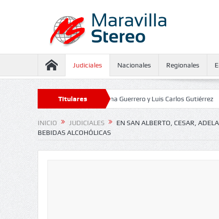
Judiciales
Nacionales
Regionales
E
aseguramiento contra Juliana Guerrero y Luis Carlos Gutiérrez
Titulares
Defens
INICIO
JUDICIALES
EN SAN ALBERTO, CESAR, ADEL
BEBIDAS ALCOHÓLICAS