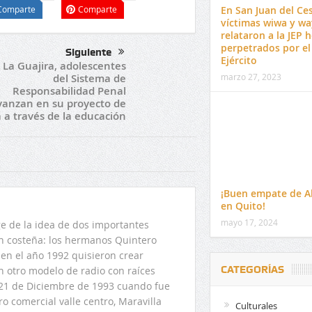
En San Juan del Ces
Comparte
Comparte
víctimas wiwa y w
relataron a la JEP 
perpetrados por el
Siguiente
Ejército
 La Guajira, adolescentes
marzo 27, 2023
del Sistema de
Responsabilidad Penal
vanzan en su proyecto de
a a través de la educación
¡Buen empate de A
en Quito!
mayo 17, 2024
 de la idea de dos importantes
ón costeña: los hermanos Quintero
en el año 1992 quisieron crear
CATEGORÍAS
n otro modelo de radio con raíces
l 21 de Diciembre de 1993 cuando fue
o comercial valle centro, Maravilla
Culturales