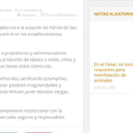
diciales
Sin Comentarios
NOTAS ALEATORI
Imprimir
Correo Electrónico
adscrito a la estación de Policía de San
 control en los establecimientos
n a propietarios y administradores
Delwin Jiménez, nuevo Contralor
El 17 de enero vence pl
y productos de tabaco a niños, niñas y
Departamental del Cesar
venta de pines para ma
En el Cesar, se soci
ue tienen estos comercios.
preuniversitario de la 
requisitos para
movilización de
frecidos, verificando estampillas,
animales
ectar posibles irregularidades y
julio 30, 2021
onel William Javier Morales Vargas,
compromiso institucional con la
merciales seguros y responsables.