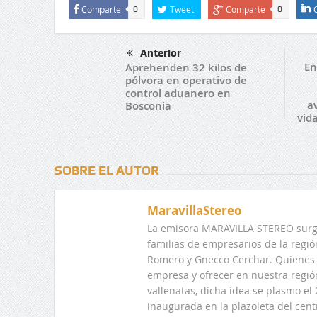
Comparte
Tweet
Comparte
0
0
Anterior
En
Aprehenden 32 kilos de
pólvora en operativo de
control aduanero en
a
Bosconia
vid
SOBRE EL AUTOR
MaravillaStereo
La emisora MARAVILLA STEREO surge
familias de empresarios de la regi
Romero y Gnecco Cerchar. Quienes 
empresa y ofrecer en nuestra regió
vallenatas, dicha idea se plasmo e
inaugurada en la plazoleta del centr