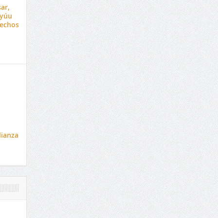
ar,
ayúu
hechos
lianza