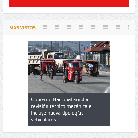
MÁS VISTOS.
lazo de
Gobierno Nacional amplia
Qué es un 
trícula en
revisión técnico mecánica e
cuáles son
 UPC
incluye nueva tipologías
vehiculares