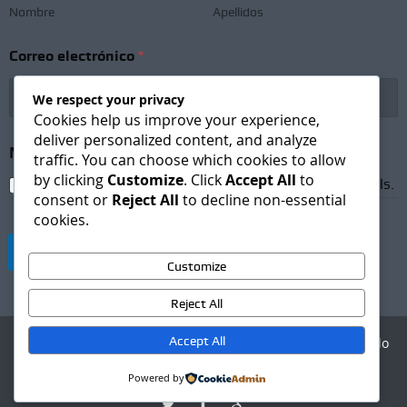
Nombre
Apellidos
*
Correo electrónico
*
e
l
e
We respect your privacy
c
Cookies help us improve your experience,
t
deliver personalized content, and analyze
r
Newsletter Subscription
*
traffic. You can choose which cookies to allow
ó
by clicking
Customize
. Click
Accept All
to
n
I agree to receive newsletters and promotional emails.
i
consent or
Reject All
to decline non-essential
c
cookies.
o
N
Suscribirse
o
Customize
m
b
Reject All
r
e
Accept All
Agencia Digital - Desarrollo
web
Powered by