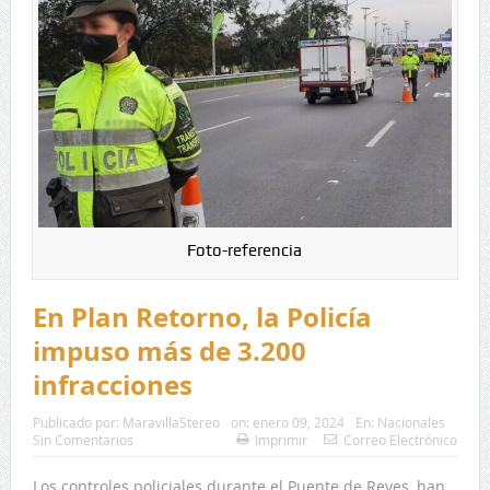
Foto-referencia
En Plan Retorno, la Policía
impuso más de 3.200
infracciones
Publicado por:
MaravillaStereo
on:
enero 09, 2024
En:
Nacionales
Sin Comentarios
Imprimir
Correo Electrónico
Los controles policiales durante el Puente de Reyes, han