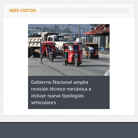
MÁS VISTOS.
lazo de
Gobierno Nacional amplia
Qué es un 
trícula en
revisión técnico mecánica e
cuáles son
 UPC
incluye nueva tipologías
vehiculares