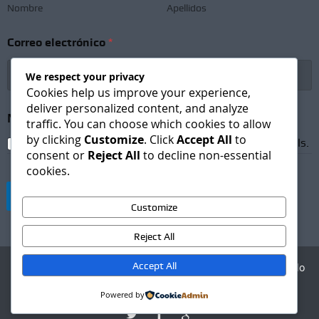
r
Nombre
Apellidos
i
p
Correo electrónico
*
t
i
o
We respect your privacy
n
Cookies help us improve your experience,
S
deliver personalized content, and analyze
u
Newsletter Subscription
*
traffic. You can choose which cookies to allow
b
by clicking
Customize
. Click
Accept All
to
s
I agree to receive newsletters and promotional emails.
consent or
Reject All
to decline non-essential
c
cookies.
r
i
Suscribirse
p
Customize
t
i
Reject All
o
n
S
Accept All
Agencia Digital - Desarrollo
u
web
b
Powered by
s
c