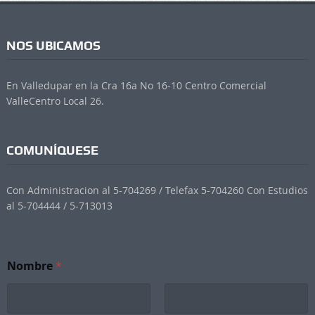
NOS UBICAMOS
En Valledupar en la Cra 16a No 16-10 Centro Comercial
ValleCentro Local 26.
COMUNÍQUESE
Con Administracion al 5-704269 / Telefax 5-704260 Con Estudios
al 5-704444 / 5-713013
S
Nombre
*
u
b
s
c