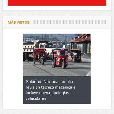
MÁS VISTOS.
lazo de
Gobierno Nacional amplia
Qué es un 
trícula en
revisión técnico mecánica e
cuáles son
 UPC
incluye nueva tipologías
vehiculares