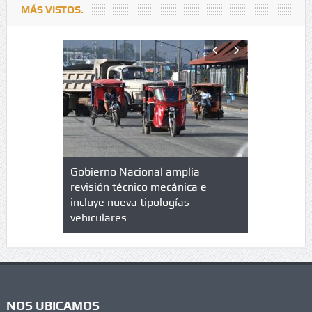
MÁS VISTOS.
lazo de
Gobierno Nacional amplia
Qué es un 
trícula en
revisión técnico mecánica e
cuáles son
 UPC
incluye nueva tipologías
vehiculares
NOS UBICAMOS