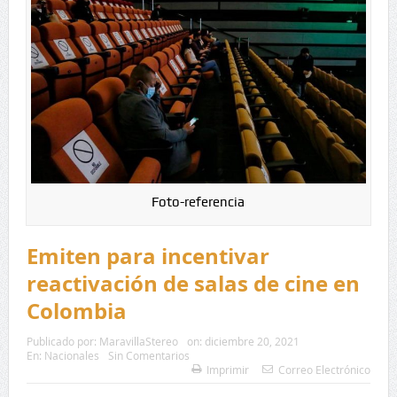
Foto-referencia
Emiten para incentivar
reactivación de salas de cine en
Colombia
Publicado por:
MaravillaStereo
on:
diciembre 20, 2021
En:
Nacionales
Sin Comentarios
Imprimir
Correo Electrónico