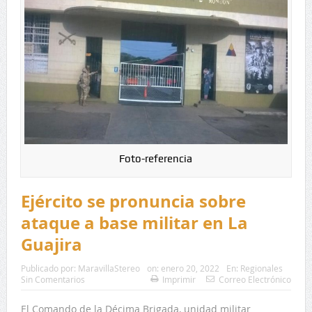
Foto-referencia
Ejército se pronuncia sobre
ataque a base militar en La
Guajira
Publicado por:
MaravillaStereo
on:
enero 20, 2022
En:
Regionales
Sin Comentarios
Imprimir
Correo Electrónico
El Comando de la Décima Brigada, unidad militar