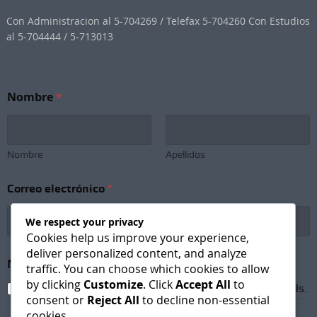
Con Administracion al 5-704269 / Telefax 5-704260 Con Estudios
al 5-704444 / 5-713013
Nombre
*
Nombre
Apellidos
Correo electrónico
*
We respect your privacy
Cookies help us improve your experience,
deliver personalized content, and analyze
e
Newsletter Subscription
*
l
traffic. You can choose which cookies to allow
e
by clicking
Customize
. Click
Accept All
to
I agree to receive newsletters and promotional emails.
c
consent or
Reject All
to decline non-essential
t
cookies.