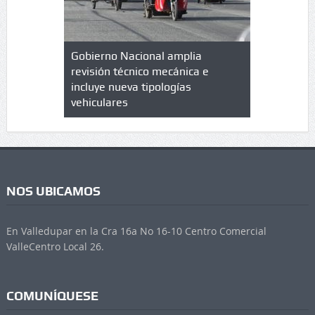
lazo de
Gobierno Nacional amplia
Qué es un 
trícula en
revisión técnico mecánica e
cuáles son
 UPC
incluye nueva tipologías
vehiculares
NOS UBICAMOS
En Valledupar en la Cra 16a No 16-10 Centro Comercial
ValleCentro Local 26.
COMUNÍQUESE