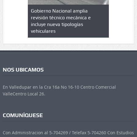
lazo de
Gobierno Nacional amplia
Qué es un 
trícula en
revisión técnico mecánica e
cuáles son
 UPC
incluye nueva tipologías
vehiculares
NOS UBICAMOS
En Valledupar en la Cra 16a No 16-10 Centro Comercial
ValleCentro Local 26.
COMUNÍQUESE
Con Administracion al 5-704269 / Telefax 5-704260 Con Estudios