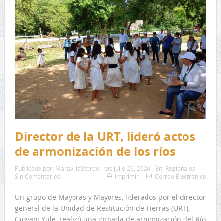
Director de la URT, lideró actos
de armonización de los ríos
Publicado por:
MaravillaStereo
on:
julio 26, 2024
En:
Regionales
Sin Comentarios
Imprimir
Correo Electrónico
Un grupo de Mayoras y Mayores, liderados por el director
general de la Unidad de Restitución de Tierras (URT),
Giovani Yule, realizó una jornada de armonización del Río