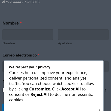
al 5-704444 / 5-713013
Nombre
*
Nombre
Apellidos
e
Correo electrónico
*
l
e
c
We respect your privacy
t
Cookies help us improve your experience,
r
deliver personalized content, and analyze
ó
Newsletter Subscription
*
traffic. You can choose which cookies to allow
n
by clicking
Customize
. Click
Accept All
to
i
I agree to receive newsletters and promotional emails.
c
consent or
Reject All
to decline non-essential
o
cookies.
N
o
Suscribirse