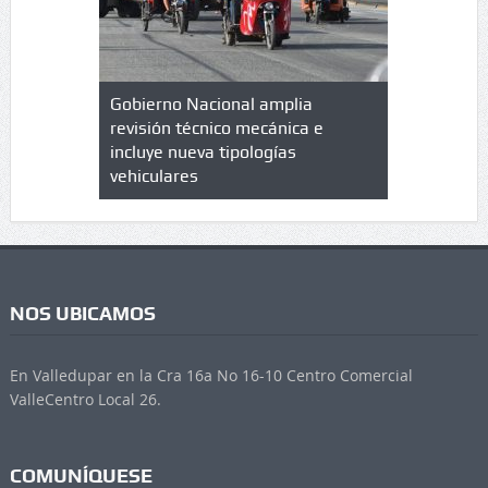
lazo de
Gobierno Nacional amplia
Qué es un 
trícula en
revisión técnico mecánica e
cuáles son
 UPC
incluye nueva tipologías
vehiculares
NOS UBICAMOS
En Valledupar en la Cra 16a No 16-10 Centro Comercial
ValleCentro Local 26.
COMUNÍQUESE