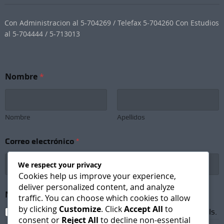
Con Administracion al 5-704269 / Telefax 5-704260 Con Estudios
al 5-704444 / 5-713013
N
Nombre
*
o
m
b
r
e
Nombre
Apellidos
S
u
Correo electrónico
*
b
s
c
We respect your privacy
r
Cookies help us improve your experience,
i
deliver personalized content, and analyze
p
Newsletter Subscription
*
traffic. You can choose which cookies to allow
t
by clicking
Customize
. Click
Accept All
to
i
I agree to receive newsletters and promotional emails.
consent or
Reject All
to decline non-essential
o