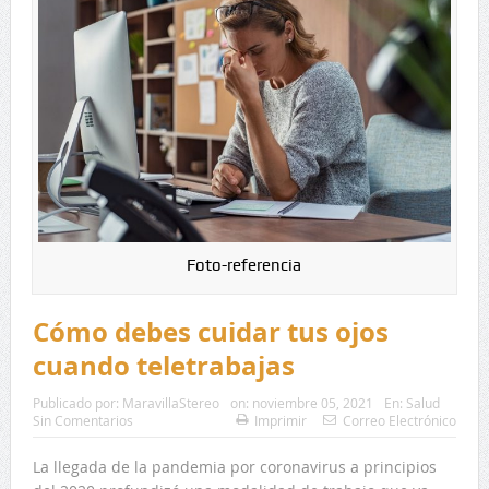
Foto-referencia
Cómo debes cuidar tus ojos
cuando teletrabajas
Publicado por:
MaravillaStereo
on:
noviembre 05, 2021
En:
Salud
Sin Comentarios
Imprimir
Correo Electrónico
La llegada de la pandemia por coronavirus a principios