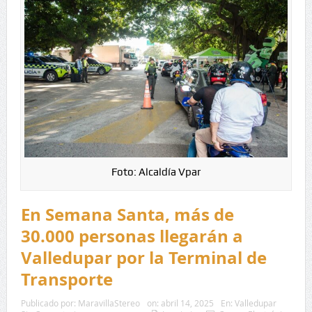
Foto: Alcaldía Vpar
En Semana Santa, más de
30.000 personas llegarán a
Valledupar por la Terminal de
Transporte
Publicado por:
MaravillaStereo
on:
abril 14, 2025
En:
Valledupar