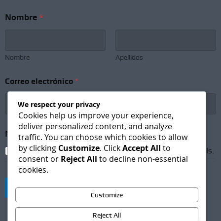
Nombre
*
Nombre
Apellidos
Correo electrónico
*
We respect your privacy
Cookies help us improve your experience,
deliver personalized content, and analyze
N
Newsletter Subscription
*
o
traffic. You can choose which cookies to allow
m
by clicking
Customize
. Click
Accept All
to
I agree to receive newsletters and promotional emails.
b
consent or
Reject All
to decline non-essential
r
cookies.
e
*
Suscribirse
S
Customize
u
b
Reject All
s