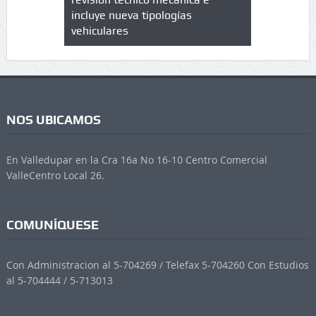
 UPC
incluye nueva tipologías
vehiculares
NOS UBICAMOS
En Valledupar en la Cra 16a No 16-10 Centro Comercial
ValleCentro Local 26.
COMUNÍQUESE
Con Administracion al 5-704269 / Telefax 5-704260 Con Estudios
al 5-704444 / 5-713013