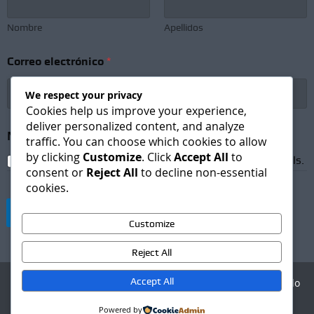
r
e
o
Nombre
Apellidos
N
e
Correo electrónico
*
w
s
l
We respect your privacy
e
Cookies help us improve your experience,
t
deliver personalized content, and analyze
t
Newsletter Subscription
*
traffic. You can choose which cookies to allow
e
by clicking
Customize
. Click
Accept All
to
r
I agree to receive newsletters and promotional emails.
consent or
Reject All
to decline non-essential
C
cookies.
o
r
Suscribirse
r
Customize
e
o
Reject All
Accept All
Agencia Digital - Desarrollo
web
Powered by