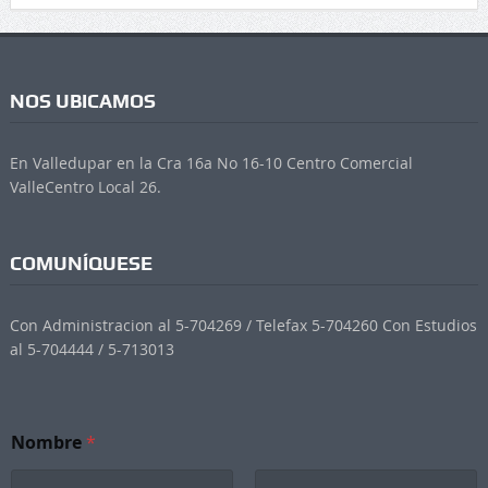
NOS UBICAMOS
En Valledupar en la Cra 16a No 16-10 Centro Comercial
ValleCentro Local 26.
COMUNÍQUESE
Con Administracion al 5-704269 / Telefax 5-704260 Con Estudios
al 5-704444 / 5-713013
C
Nombre
*
o
r