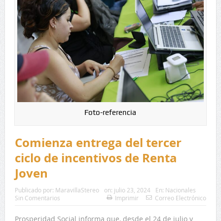
Foto-referencia
Comienza entrega del tercer
ciclo de incentivos de Renta
Joven
Publicado por:
MaravillaStereo
on:
julio 23, 2024
En:
Nacionales
Sin Comentarios
Imprimir
Correo Electrónico
Prosperidad Social informa que, desde el 24 de julio y