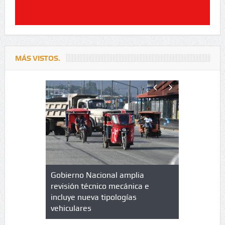
MÁS VISTOS.
lazo de
Gobierno Nacional amplia
Qué es un 
trícula en
revisión técnico mecánica e
cuáles son
 UPC
incluye nueva tipologías
vehiculares