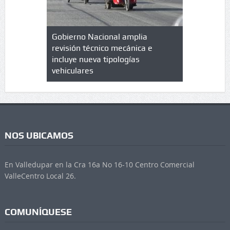
lazo de
Gobierno Nacional amplia
Qué es un 
trícula en
revisión técnico mecánica e
cuáles son
 UPC
incluye nueva tipologías
vehiculares
NOS UBICAMOS
En Valledupar en la Cra 16a No 16-10 Centro Comercial
ValleCentro Local 26.
COMUNÍQUESE