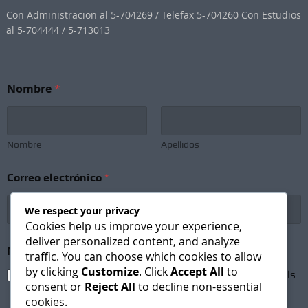
Con Administracion al 5-704269 / Telefax 5-704260 Con Estudios
al 5-704444 / 5-713013
Nombre
*
Nombre
Apellidos
Correo electrónico
*
We respect your privacy
Cookies help us improve your experience,
deliver personalized content, and analyze
C
Newsletter Subscription
*
o
traffic. You can choose which cookies to allow
r
by clicking
Customize
. Click
Accept All
to
I agree to receive newsletters and promotional emails.
r
consent or
Reject All
to decline non-essential
e
cookies.
o