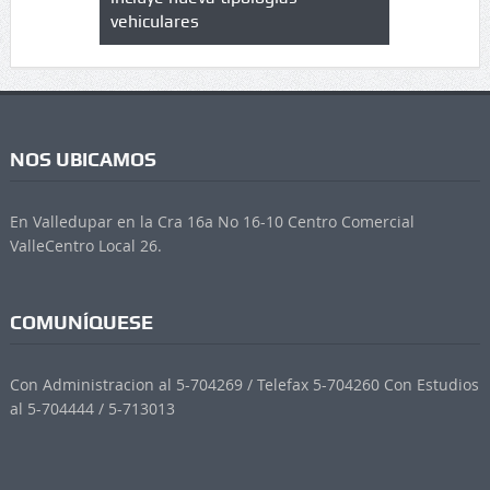
vehiculares
NOS UBICAMOS
En Valledupar en la Cra 16a No 16-10 Centro Comercial
ValleCentro Local 26.
COMUNÍQUESE
Con Administracion al 5-704269 / Telefax 5-704260 Con Estudios
al 5-704444 / 5-713013
*