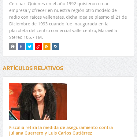
Cerchar. Quienes en el año 1992 quisieron crear
empresa y ofrecer en nuestra región otro modelo de
radio con raíces vallenatas, dicha idea se plasmo el 21 de
Diciembre de 1993 cuando fue inaugurada en la
plazoleta del centro comercial valle centro, Maravilla
Stereo 105.7 FM.
ARTÍCULOS RELATIVOS
Fiscalía retira la medida de aseguramiento contra
Juliana Guerrero y Luis Carlos Gutiérrez