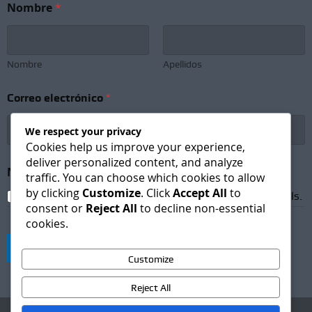
Nombre
*
C
o
r
r
e
Nombre
Apellidos
o
C
Correo electrónico
*
o
r
r
We respect your privacy
e
Cookies help us improve your experience,
o
deliver personalized content, and analyze
Newsletter Subscription
*
traffic. You can choose which cookies to allow
by clicking
Customize
. Click
Accept All
to
I agree to receive newsletters and promotional emails.
consent or
Reject All
to decline non-essential
cookies.
Suscribirse
Customize
Reject All