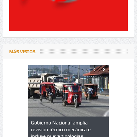
MÁS VISTOS.
lazo de
Gobierno Nacional amplia
Qué es un 
trícula en
revisión técnico mecánica e
cuáles son
 UPC
incluye nueva tipologías