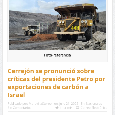
Foto-referencia
Cerrejón se pronunció sobre
críticas del presidente Petro por
exportaciones de carbón a
Israel
Publicado por:
MaravillaStereo
on:
julio 21, 2025
En:
Nacionales
Sin Comentarios
Imprimir
Correo Electrónico