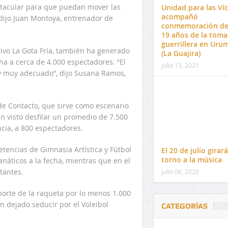
ctacular para que puedan mover las
Unidad para las Ví
acompañó
dijo Juan Montoya, entrenador de
conmemoración de
19 años de la toma
guerrillera en Urum
tivo La Gota Fría, también ha generado
(La Guajira)
ha a cerca de 4.000 espectadores. “El
julio 13, 2021
 y muy adecuado”, dijo Susana Ramos,
 de Contacto, que sirve como escenario
n visto desfilar un promedio de 7.500
cia, a 800 espectadores.
etencias de Gimnasia Artística y Fútbol
El 20 de julio girar
torno a la música
náticos a la fecha, mientras que en el
tantes.
julio 06, 2020
porte de la raqueta por lo menos 1.000
n dejado seducir por el Voleibol
CATEGORÍAS