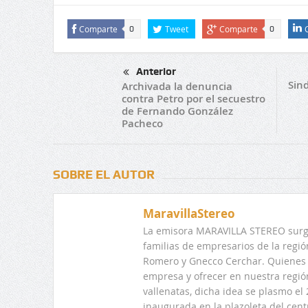
Comparte
Tweet
Comparte
0
0
Anterior
Sind
Archivada la denuncia
contra Petro por el secuestro
de Fernando González
Pacheco
SOBRE EL AUTOR
MaravillaStereo
La emisora MARAVILLA STEREO surge
familias de empresarios de la regi
Romero y Gnecco Cerchar. Quienes 
empresa y ofrecer en nuestra regió
vallenatas, dicha idea se plasmo e
inaugurada en la plazoleta del centr