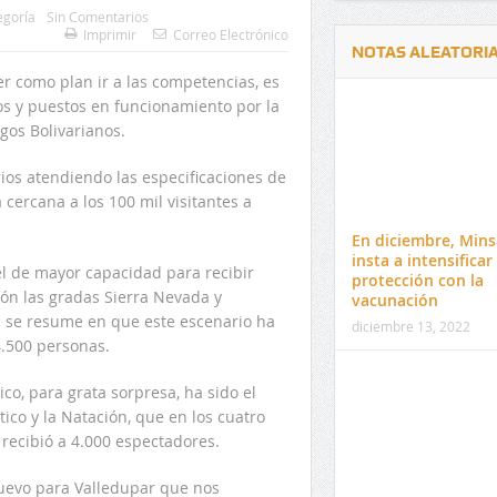
egoría
Sin Comentarios
Imprimir
Correo Electrónico
NOTAS ALEATORI
er como plan ir a las competencias, es
s y puestos en funcionamiento por la
gos Bolivarianos.
ios atendiendo las especificaciones de
 cercana a los 100 mil visitantes a
Delwin Jiménez, nuevo Contralor
El 17 de enero vence pl
Departamental del Cesar
venta de pines para ma
En diciembre, Mins
preuniversitario de la 
insta a intensificar 
l de mayor capacidad para recibir
protección con la
ión las gradas Sierra Nevada y
vacunación
ue se resume en que este escenario ha
diciembre 13, 2022
4.500 personas.
co, para grata sorpresa, ha sido el
ico y la Natación, que en los cuatro
recibió a 4.000 espectadores.
uevo para Valledupar que nos