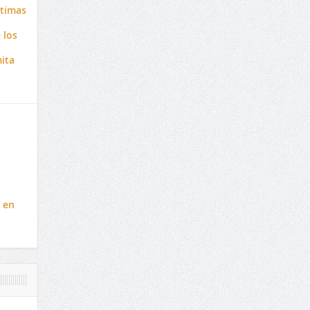
ctimas
 los
ita
á en