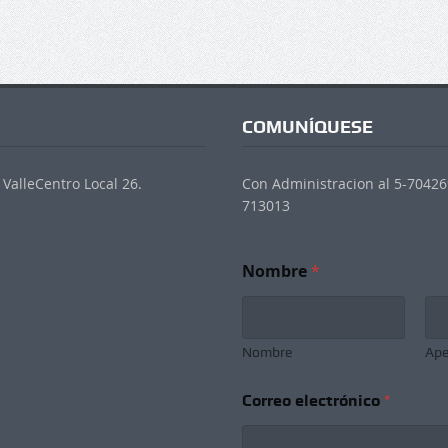
COMUNÍQUESE
ValleCentro Local 26.
Con Administracion al 5-704269
713013
Nombre
*
Nombre
Ape
Correo electrónico
*