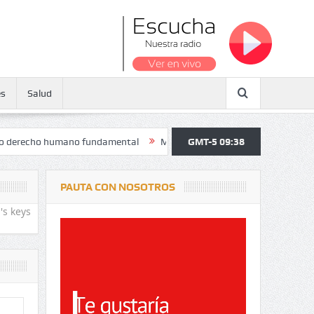
es
Salud
 humano fundamental
Maratón atendió a más de 38.000 jóvenes y per
GMT-5 09:38
PAUTA CON NOSOTROS
's keys