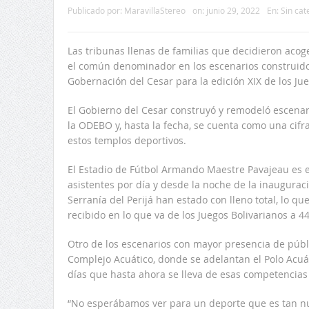
Publicado por:
MaravillaStereo
on:
junio 29, 2022
En:
Sin cat
Las tribunas llenas de familias que decidieron acog
el común denominador en los escenarios construido
Gobernación del Cesar para la edición XIX de los Jue
El Gobierno del Cesar construyó y remodeló escenar
la ODEBO y, hasta la fecha, se cuenta como una cifra
estos templos deportivos.
El Estadio de Fútbol Armando Maestre Pavajeau es e
asistentes por día y desde la noche de la inaugurac
Serranía del Perijá han estado con lleno total, lo q
recibido en lo que va de los Juegos Bolivarianos a 4
Otro de los escenarios con mayor presencia de públi
Complejo Acuático, donde se adelantan el Polo Acuát
días que hasta ahora se lleva de esas competencias 
“No esperábamos ver para un deporte que es tan n