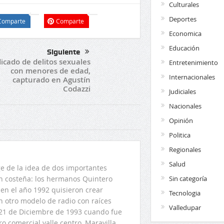
Culturales
Deportes
Comparte
Comparte
Economica
Educación
Siguiente
icado de delitos sexuales
Entretenimiento
con menores de edad,
Internacionales
capturado en Agustín
Codazzi
Judiciales
Nacionales
Opinión
Politica
Regionales
Salud
 de la idea de dos importantes
ón costeña: los hermanos Quintero
Sin categoría
en el año 1992 quisieron crear
Tecnologia
n otro modelo de radio con raíces
Valledupar
l 21 de Diciembre de 1993 cuando fue
o comercial valle centro, Maravilla