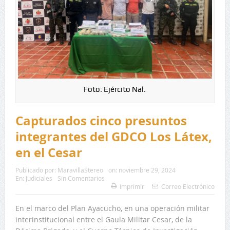
Foto: Ejército Nal.
Capturados cinco presuntos
integrantes del GDCO Los Látex,
en el Cesar
Publicado por:
MaravillaStereo
on:
noviembre 29, 2024
En:
Judiciales
Sin Comentarios
Imprimir
Correo Electrónico
En el marco del Plan Ayacucho, en una operación militar
interinstitucional entre el Gaula Militar Cesar, de la