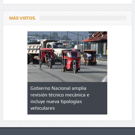
MÁS VISTOS.
lazo de
Gobierno Nacional amplia
Qué es un 
trícula en
revisión técnico mecánica e
cuáles son
 UPC
incluye nueva tipologías
vehiculares