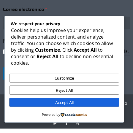
C
Correo electrónico
*
o
r
r
We respect your privacy
e
Cookies help us improve your experience,
o
deliver personalized content, and analyze
*
Newsletter Subscription
*
traffic. You can choose which cookies to allow
S
by clicking
Customize
. Click
Accept All
to
u
I agree to receive newsletters and promotional emails.
b
consent or
Reject All
to decline non-essential
s
cookies.
c
r
Suscribirse
i
Customize
p
t
Reject All
i
o
Accept All
Agencia Digital - Desarrollo
n
web
Powered by