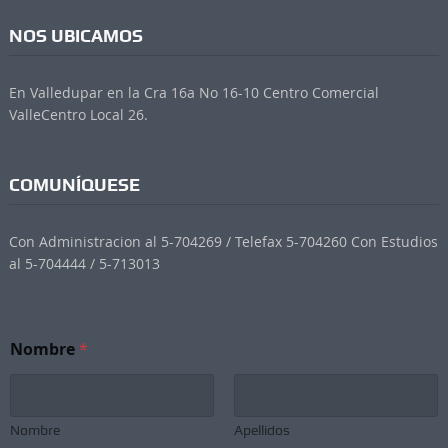
NOS UBICAMOS
En Valledupar en la Cra 16a No 16-10 Centro Comercial
ValleCentro Local 26.
COMUNÍQUESE
Con Administracion al 5-704269 / Telefax 5-704260 Con Estudios
al 5-704444 / 5-713013
N
Nombre
*
o
m
b
r
e
Nombre
Apellidos