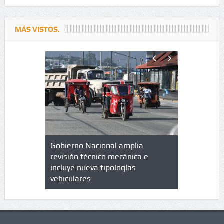
MÁS VISTOS.
lazo de
Gobierno Nacional amplia
Qué es un 
trícula en
revisión técnico mecánica e
cuáles son
 UPC
incluye nueva tipologías
vehiculares