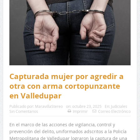
Capturada mujer por agredir a
otra con arma cortopunzante
en Valledupar
Publicado por:
MaravillaStereo
on:
octubre 23, 2025
En:
Judiciales
Sin Comentarios
Imprimir
Correo Electrónico
En el marco de las acciones de vigilancia, control y
prevención del delito, uniformados adscritos a la Policía
Metropolitana de Valledupar lograron la captura de una