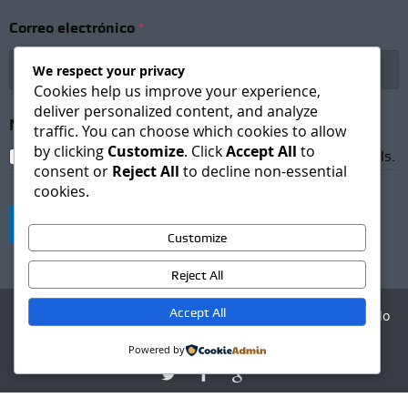
N
o
Correo electrónico
*
m
b
r
We respect your privacy
e
Cookies help us improve your experience,
*
deliver personalized content, and analyze
Newsletter Subscription
*
traffic. You can choose which cookies to allow
by clicking
Customize
. Click
Accept All
to
I agree to receive newsletters and promotional emails.
consent or
Reject All
to decline non-essential
cookies.
Suscribirse
Customize
Reject All
Accept All
Agencia Digital - Desarrollo
web
Powered by