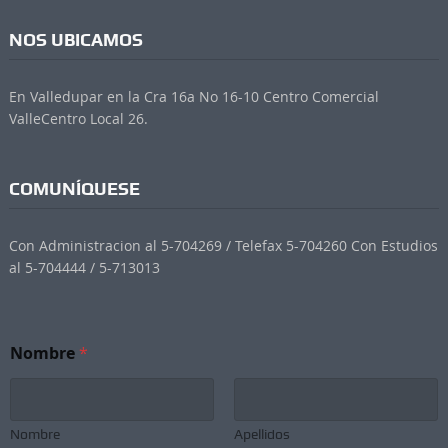
NOS UBICAMOS
En Valledupar en la Cra 16a No 16-10 Centro Comercial
ValleCentro Local 26.
COMUNÍQUESE
Con Administracion al 5-704269 / Telefax 5-704260 Con Estudios
al 5-704444 / 5-713013
N
Nombre
*
o
m
b
r
e
Nombre
Apellidos