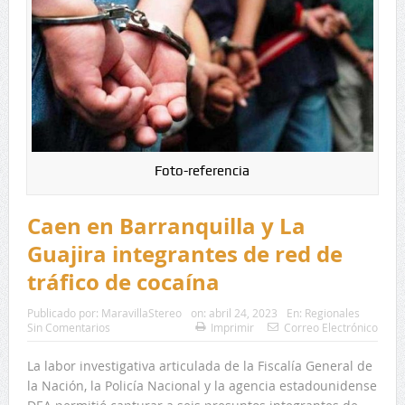
Foto-referencia
Caen en Barranquilla y La
Guajira integrantes de red de
tráfico de cocaína
Publicado por:
MaravillaStereo
on:
abril 24, 2023
En:
Regionales
Sin Comentarios
Imprimir
Correo Electrónico
La labor investigativa articulada de la Fiscalía General de
la Nación, la Policía Nacional y la agencia estadounidense