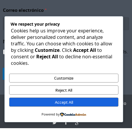
C
o
Correo electrónico
*
r
r
e
We respect your privacy
o
Cookies help us improve your experience,
N
deliver personalized content, and analyze
e
Newsletter Subscription
*
traffic. You can choose which cookies to allow
w
by clicking
Customize
. Click
Accept All
to
s
I agree to receive newsletters and promotional emails.
consent or
Reject All
to decline non-essential
l
cookies.
e
t
Suscribirse
t
Customize
e
r
Reject All
Accept All
Agencia Digital - Desarrollo
web
Powered by