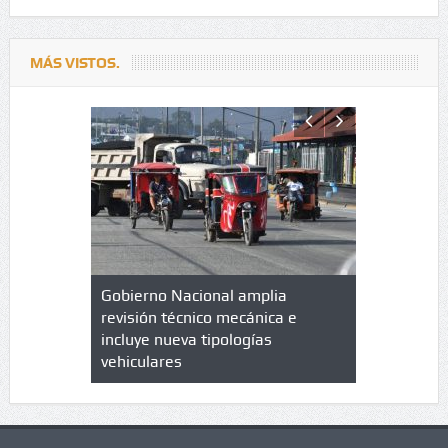
MÁS VISTOS.
lazo de
Gobierno Nacional amplia
Qué es un 
trícula en
revisión técnico mecánica e
cuáles son
 UPC
incluye nueva tipologías
vehiculares