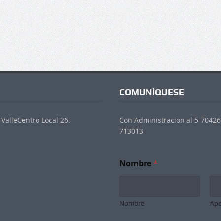
COMUNÍQUESE
ValleCentro Local 26.
Con Administracion al 5-704269
713013
Nombre
*
Nombre
Ape