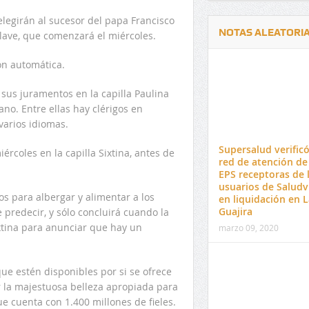
legirán al sucesor del papa Francisco
NOTAS ALEATORI
lave, que comenzará el miércoles.
n automática.
sus juramentos en la capilla Paulina
ano. Entre ellas hay clérigos en
varios idiomas.
Delwin Jiménez, nuevo Contralor
El 17 de enero vence pl
Departamental del Cesar
venta de pines para ma
Supersalud verificó
rcoles en la capilla Sixtina, antes de
preuniversitario de la 
red de atención de 
EPS receptoras de 
usuarios de Saludv
s para albergar y alimentar a los
en liquidación en L
Guajira
predecir, y sólo concluirá cuando la
xtina para anunciar que hay un
marzo 09, 2020
ue estén disponibles por si se ofrece
la majestuosa belleza apropiada para
que cuenta con 1.400 millones de fieles.