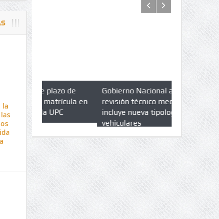
AS
azo de
Gobierno Nacional amplia
Qué es un 
trícula en
revisión técnico mecánica e
cuáles son 
 la
UPC
incluye nueva tipologías
las
vehiculares
los
ida
a