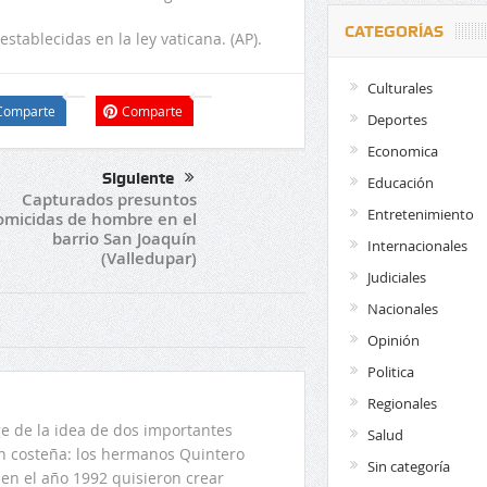
CATEGORÍAS
stablecidas en la ley vaticana. (AP).
Culturales
Comparte
Comparte
Deportes
Economica
Siguiente
Educación
Capturados presuntos
Entretenimiento
omicidas de hombre en el
barrio San Joaquín
Internacionales
(Valledupar)
Judiciales
Nacionales
Opinión
Politica
Regionales
 de la idea de dos importantes
Salud
ón costeña: los hermanos Quintero
Sin categoría
en el año 1992 quisieron crear