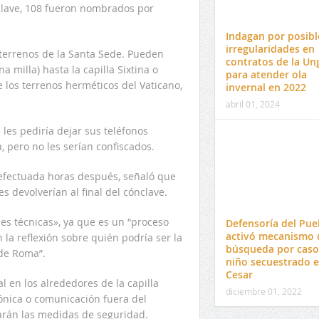
clave, 108 fueron nombrados por
Indagan por posibl
irregularidades en
 terrenos de la Santa Sede. Pueden
contratos de la Un
milla) hasta la capilla Sixtina o
para atender ola
 los terrenos herméticos del Vaticano,
invernal en 2022
abril 01, 2024
 les pediría dejar sus teléfonos
, pero no les serían confiscados.
 efectuada horas después, señaló que
s devolverían al final del cónclave.
nes técnicas», ya que es un “proceso
Defensoría del Pue
activó mecanismo 
 la reflexión sobre quién podría ser la
búsqueda por caso
 de Roma”.
niño secuestrado 
Cesar
l en los alrededores de la capilla
diciembre 01, 2022
trónica o comunicación fuera del
arán las medidas de seguridad.