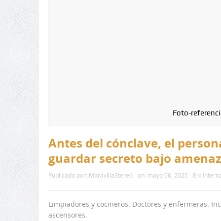
Foto-referenci
Antes del cónclave, el person
guardar secreto bajo amena
Publicado por:
MaravillaStereo
on:
mayo 06, 2025
En:
Intern
Limpiadores y cocineros. Doctores y enfermeras. In
ascensores.