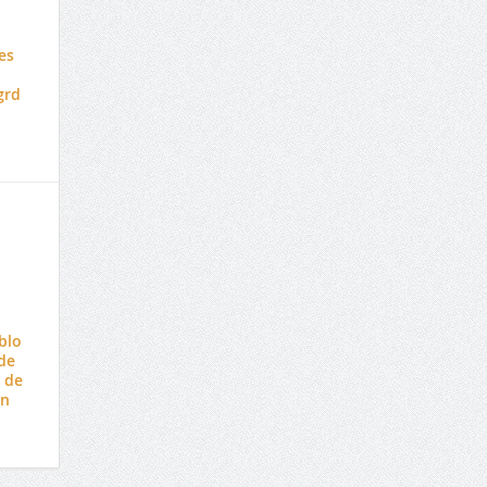
es
grd
blo
de
 de
en