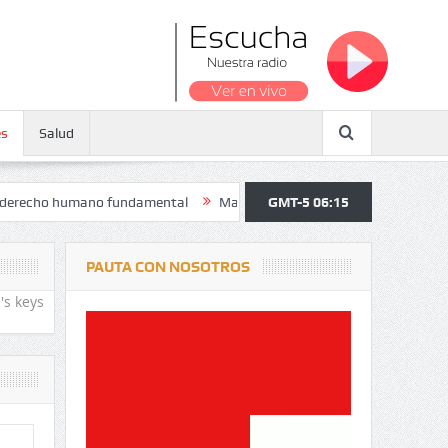
es
Salud
umano fundamental
Maratón atendió a más de 38.000 jóvenes y perso
GMT-5 06:15
PAUTA CON NOSOTROS
's keys