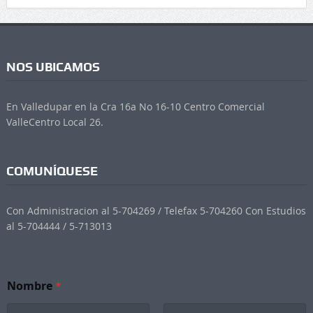
NOS UBICAMOS
En Valledupar en la Cra 16a No 16-10 Centro Comercial
ValleCentro Local 26.
COMUNÍQUESE
Con Administracion al 5-704269 / Telefax 5-704260 Con Estudios
al 5-704444 / 5-713013
N
Nombre
*
o
m