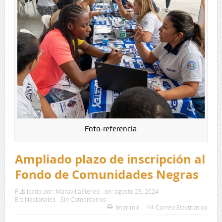
Foto-referencia
Ampliado plazo de inscripción al
Fondo de Comunidades Negras
Publicado por:
MaravillaStereo
on:
agosto 23, 2024
En:
Nacionales
Sin Comentarios
Imprimir
Correo Electrónico