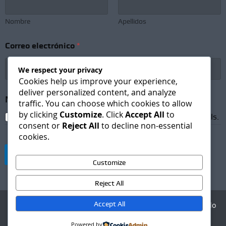
b
r
e
Nombre
Apellidos
*
e
Correo electrónico
*
l
e
c
We respect your privacy
t
Cookies help us improve your experience,
r
deliver personalized content, and analyze
ó
Newsletter Subscription
*
traffic. You can choose which cookies to allow
n
by clicking
Customize
. Click
Accept All
to
i
I agree to receive newsletters and promotional emails.
consent or
Reject All
to decline non-essential
c
cookies.
o
Suscribirse
Customize
Reject All
Accept All
Agencia Digital - Desarrollo
web
Powered by