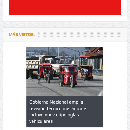
MÁS VISTOS.
lazo de
Gobierno Nacional amplia
Qué es un 
trícula en
revisión técnico mecánica e
cuáles son
 UPC
incluye nueva tipologías
vehiculares