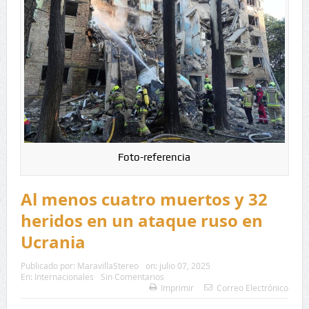
Foto-referencia
Al menos cuatro muertos y 32
heridos en un ataque ruso en
Ucrania
Publicado por:
MaravillaStereo
on:
julio 07, 2025
En:
Internacionales
Sin Comentarios
Imprimir
Correo Electrónico