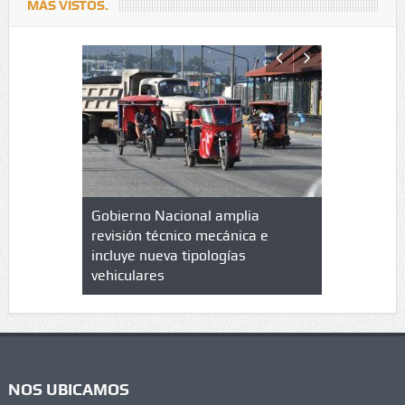
MÁS VISTOS.
lazo de
Gobierno Nacional amplia
Qué es un 
trícula en
revisión técnico mecánica e
cuáles son
 UPC
incluye nueva tipologías
vehiculares
NOS UBICAMOS