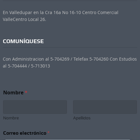
En Valledupar en la Cra 16a No 16-10 Centro Comercial
ValleCentro Local 26.
COMUNÍQUESE
Con Administracion al 5-704269 / Telefax 5-704260 Con Estudios
al 5-704444 / 5-713013
Nombre
*
Nombre
Apellidos
C
Correo electrónico
*
o