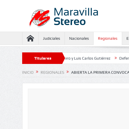
Judiciales
Nacionales
Regionales
E
iento contra Juliana Guerrero y Luis Carlos Gutiérrez
Titulares
Defensoría def
INICIO
REGIONALES
ABIERTA LA PRIMERA CONVOCA