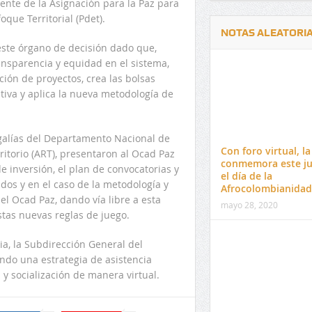
ente de la Asignación para la Paz para
que Territorial (Pdet).
NOTAS ALEATORI
este órgano de decisión dado que,
ansparencia y equidad en el sistema,
ción de proyectos, crea las bolsas
tiva y aplica la nueva metodología de
Delwin Jiménez, nuevo Contralor
El 17 de enero vence pl
galías del Departamento Nacional de
Departamental del Cesar
venta de pines para ma
Con foro virtual, l
ritorio (ART), presentaron al Ocad Paz
preuniversitario de la 
conmemora este j
e inversión, el plan de convocatorias y
el día de la
ados y en el caso de la metodología y
Afrocolombianidad
el Ocad Paz, dando vía libre a esta
mayo 28, 2020
tas nuevas reglas de juego.
a, la Subdirección General del
ndo una estrategia de asistencia
 y socialización de manera virtual.