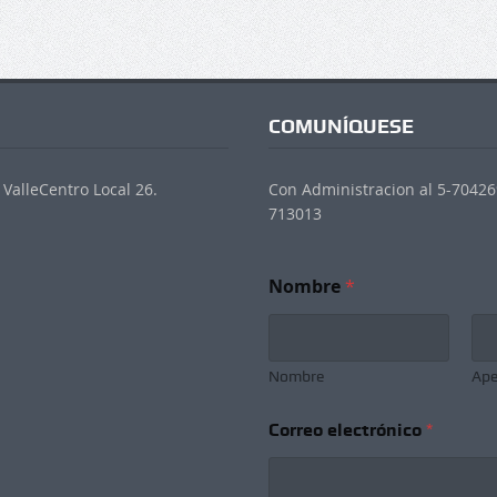
COMUNÍQUESE
ValleCentro Local 26.
Con Administracion al 5-704269
713013
Nombre
*
Nombre
Ape
*
Correo electrónico
*
*
*