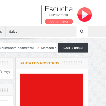
es
Salud
o fundamental
Maratón atendió a más de 38.000 jóvenes y personas m
GMT-5 09:30
PAUTA CON NOSOTROS
's keys