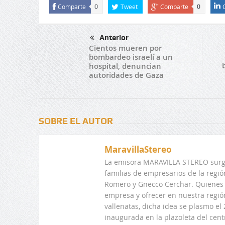
Comparte
Tweet
Comparte
0
0
Anterior
Cientos mueren por
bombardeo israelí a un
hospital, denuncian
autoridades de Gaza
SOBRE EL AUTOR
MaravillaStereo
La emisora MARAVILLA STEREO surge
familias de empresarios de la regi
Romero y Gnecco Cerchar. Quienes 
empresa y ofrecer en nuestra regió
vallenatas, dicha idea se plasmo e
inaugurada en la plazoleta del centr