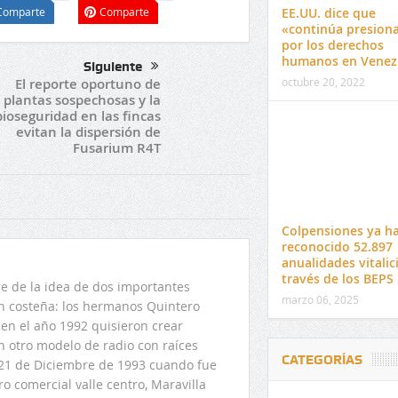
EE.UU. dice que
Comparte
Comparte
«continúa presion
por los derechos
humanos en Venez
Siguiente
octubre 20, 2022
El reporte oportuno de
plantas sospechosas y la
bioseguridad en las fincas
evitan la dispersión de
Fusarium R4T
Colpensiones ya h
reconocido 52.897
anualidades vitalic
través de los BEPS
 de la idea de dos importantes
marzo 06, 2025
ón costeña: los hermanos Quintero
en el año 1992 quisieron crear
n otro modelo de radio con raíces
CATEGORÍAS
l 21 de Diciembre de 1993 cuando fue
o comercial valle centro, Maravilla