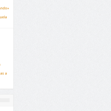
ando»
uela
a
ias a