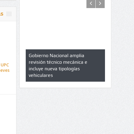
AS
azo de
Gobierno Nacional amplia
Qué es un 
trícula en
revisión técnico mecánica e
cuáles son 
a UPC
UPC
incluye nueva tipologías
ueves
vehiculares