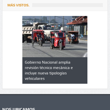
MÁS VISTOS.
lazo de
Gobierno Nacional amplia
Qué es un 
trícula en
revisión técnico mecánica e
cuáles son
 UPC
incluye nueva tipologías
vehiculares
NOS UBICAMOS