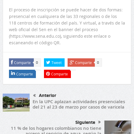
El proceso de inscripción se puede hacer de dos formas:
presencial en cualquiera de las 33 regionales o de los
118 centros de formación del país. Y virtual, a través de la
web oficial del Sen en el banner del proceso
(https://www.sena.edu.co), siguiendo este enlace o
escaneando el código QR.
Comparte
Tweet
Comparte
0
0
Comparte
Comparte
Anterior
En la UPC aplazan actividades presenciales
del 21 al 23 de marzo por casos de varicela
Siguiente
11 % de los hogares colombianos no tiene
acceso al servicio de agua, según la