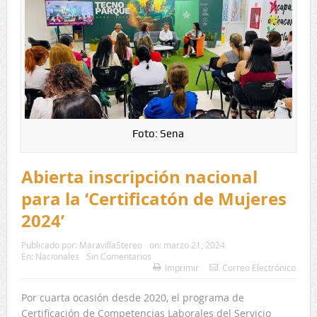
Foto: Sena
Abierta inscripción nacional
para la ‘Certificatón de Mujeres
2024’
Publicado por:
MaravillaStereo
on:
marzo 21, 2024
En:
Nacionales
Sin Comentarios
Imprimir
Correo Electrónico
Por cuarta ocasión desde 2020, el programa de
Certificación de Competencias Laborales del Servicio