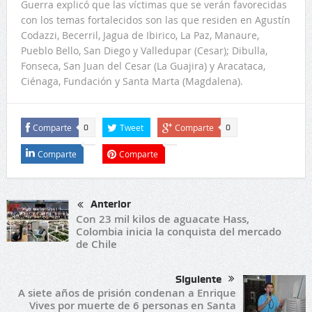
Guerra explicó que las víctimas que se verán favorecidas
con los temas fortalecidos son las que residen en Agustín
Codazzi, Becerril, Jagua de Ibirico, La Paz, Manaure,
Pueblo Bello, San Diego y Valledupar (Cesar); Dibulla,
Fonseca, San Juan del Cesar (La Guajira) y Aracataca,
Ciénaga, Fundación y Santa Marta (Magdalena).
Comparte
Tweet
Comparte
0
0
Comparte
Comparte
Anterior
Con 23 mil kilos de aguacate Hass,
Colombia inicia la conquista del mercado
de Chile
Siguiente
A siete años de prisión condenan a Enrique
Vives por muerte de 6 personas en Santa