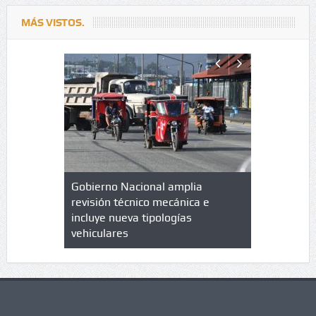
MÁS VISTOS.
lazo de
Gobierno Nacional amplia
Qué es un 
trícula en
revisión técnico mecánica e
cuáles son
 UPC
incluye nueva tipologías
vehiculares