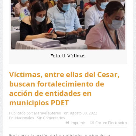
Foto: U. Víctimas
Víctimas, entre ellas del Cesar,
buscan fortalecimiento de
acción de entidades en
municipios PDET
Publicado por:
MaravillaStereo
on:
agosto 08, 2022
En:
Nacionales
Sin Comentarios
Imprimir
Correo Electrónico
Fortalecer la acción de las entidades nacionales y