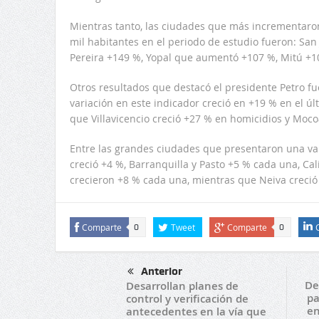
Mientras tanto, las ciudades que más incrementaron
mil habitantes en el periodo de estudio fueron: San 
Pereira +149 %, Yopal que aumentó +107 %, Mitú +1
Otros resultados que destacó el presidente Petro fu
variación en este indicador creció en +19 % en el ú
que Villavicencio creció +27 % en homicidios y Moco
Entre las grandes ciudades que presentaron una va
creció +4 %, Barranquilla y Pasto +5 % cada una, Ca
crecieron +8 % cada una, mientras que Neiva creció
Comparte
Tweet
Comparte
0
0
Anterior
De
Desarrollan planes de
pa
control y verificación de
en
antecedentes en la vía que