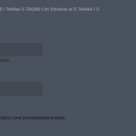
 / Telefax 5-704260 Con Estudios al 5-704444 / 5-
llidos
etters and promotional emails.