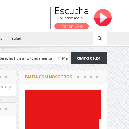
es
Salud
humano fundamental
Maratón atendió a más de 38.000 jóvenes y pers
GMT-5 09:24
PAUTA CON NOSOTROS
's keys