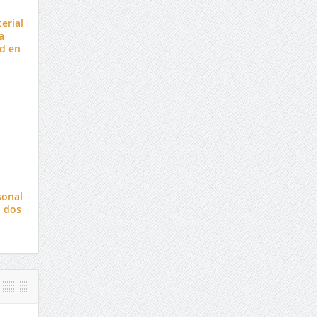
erial
a
ad en
sonal
ó dos