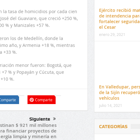
Ejército recibió mat
 la tasa de homicidios por cada cien
de intendencia par
José del Guaviare, que creció +250 %,
fortalecer segurid
00 % y Manizales +57 %.
el Cesar
enero 29, 2021
eron los de Medellín, donde la
ltimo año, y Armenia +18 %, mientras
a +33 %.
riación menor fueron: Bogotá, que
li +7 % y Popayán y Cúcuta, que
 +10 %.
En Valledupar, per
de la Sijín recuper
vehículos
Comparte
Comparte
julio 14, 2021
Siguiente
stinan $ 921 mil millones
CATEGORÍAS
ra financiar proyectos de
ergía limpia y minería en