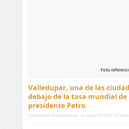
Foto-referenci
Valledupar, una de las ciuda
debajo de la tasa mundial de
presidente Petro
Publicado por:
MaravillaStereo
on:
agosto 20, 2025
En:
Valle