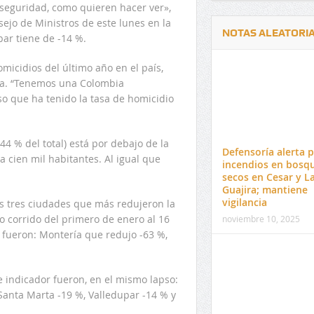
seguridad, como quieren hacer ver»,
ejo de Ministros de este lunes en la
NOTAS ALEATORI
ar tiene de -14 %.
micidios del último año en el país,
nsa. “Tenemos una Colombia
so que ha tenido la tasa de homicidio
Delwin Jiménez, nuevo Contralor
El 17 de enero vence pl
44 % del total) está por debajo de la
Departamental del Cesar
venta de pines para ma
Defensoría alerta 
 cien mil habitantes. Al igual que
preuniversitario de la 
incendios en bosq
secos en Cesar y L
Guajira; mantiene
vigilancia
as tres ciudades que más redujeron la
o corrido del primero de enero al 16
noviembre 10, 2025
 fueron: Montería que redujo -63 %,
 indicador fueron, en el mismo lapso:
 Santa Marta -19 %, Valledupar -14 % y