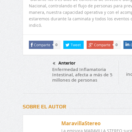
Nacional, controlando el flujo de personas para prev
manera, nuestra capacidad operativa y con el acom
estaremos durante la caminata y todos los eventos 
indicó.
Comparte
Tweet
Comparte
0
0
Anterior
Enfermedad Inflamatoria
in
Intestinal, afecta a más de 5
millones de personas
SOBRE EL AUTOR
MaravillaStereo
La emisora MARAVILLA STEREO surge