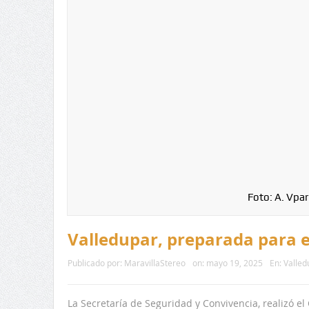
Foto: A. Vpar
Valledupar, preparada para el 
Publicado por:
MaravillaStereo
on:
mayo 19, 2025
En:
Valled
La Secretaría de Seguridad y Convivencia, realizó e