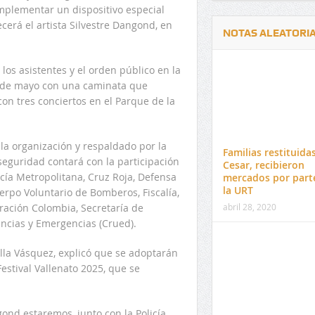
implementar un dispositivo especial
recerá el artista Silvestre Dangond, en
NOTAS ALEATORI
 los asistentes y el orden público en la
9 de mayo con una caminata que
con tres conciertos en el Parque de la
Delwin Jiménez, nuevo Contralor
El 17 de enero vence pl
Departamental del Cesar
venta de pines para ma
la organización y respaldado por la
Familias restituidas
preuniversitario de la 
seguridad contará con la participación
Cesar, recibieron
icía Metropolitana, Cruz Roja, Defensa
mercados por part
la URT
erpo Voluntario de Bomberos, Fiscalía,
abril 28, 2020
igración Colombia, Secretaría de
encias y Emergencias (Crued).
illa Vásquez, explicó que se adoptarán
stival Vallenato 2025, que se
gond estaremos, junto con la Policía