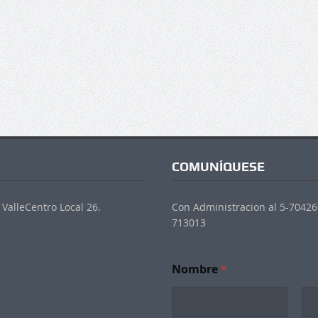
COMUNÍQUESE
ValleCentro Local 26.
Con Administracion al 5-704269
713013
C
Nombre
*
o
r
r
e