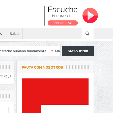
es
Salud
 humano fundamental
Maratón atendió a más de 38.000 jóvenes y pers
GMT-5 01:08
PAUTA CON NOSOTROS
's keys