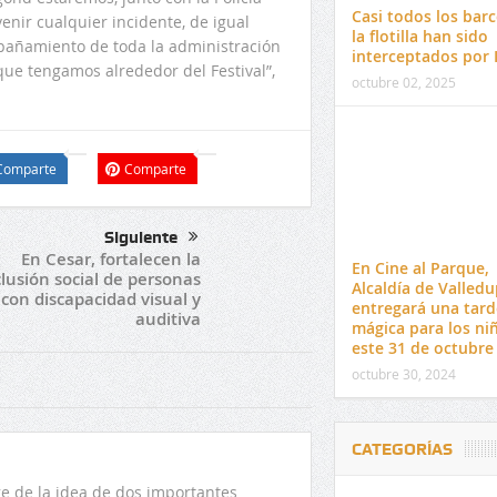
Casi todos los bar
enir cualquier incidente, de igual
la flotilla han sido
pañamiento de toda la administración
interceptados por I
que tengamos alrededor del Festival”,
octubre 02, 2025
Comparte
Comparte
Siguiente
En Cesar, fortalecen la
En Cine al Parque,
clusión social de personas
Alcaldía de Valledu
con discapacidad visual y
entregará una tard
auditiva
mágica para los ni
este 31 de octubre
octubre 30, 2024
CATEGORÍAS
 de la idea de dos importantes