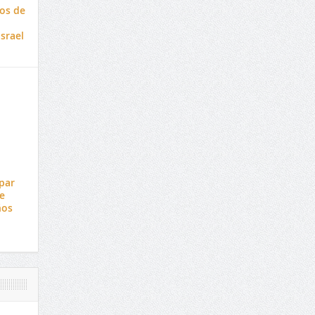
cos de
srael
par
e
ños