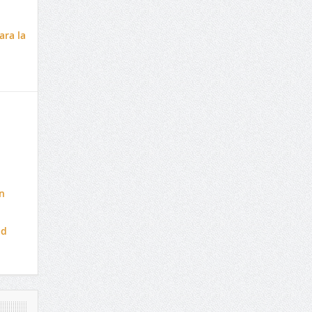
ara la
n
ad