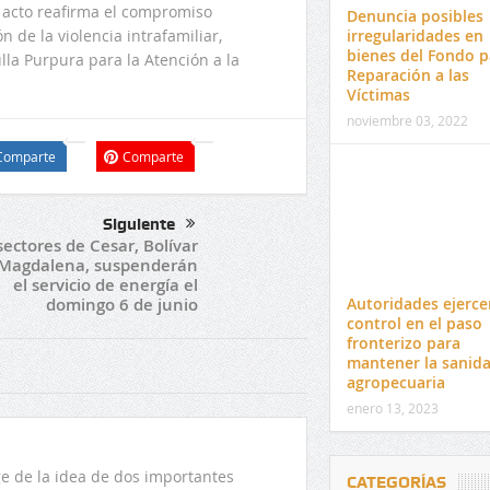
 acto reafirma el compromiso
Denuncia posibles
irregularidades en
n de la violencia intrafamiliar,
bienes del Fondo p
la Purpura para la Atención a la
Reparación a las
Víctimas
noviembre 03, 2022
Comparte
Comparte
Siguiente
sectores de Cesar, Bolívar
 Magdalena, suspenderán
el servicio de energía el
Autoridades ejerce
domingo 6 de junio
control en el paso
fronterizo para
mantener la sanid
agropecuaria
enero 13, 2023
 de la idea de dos importantes
CATEGORÍAS