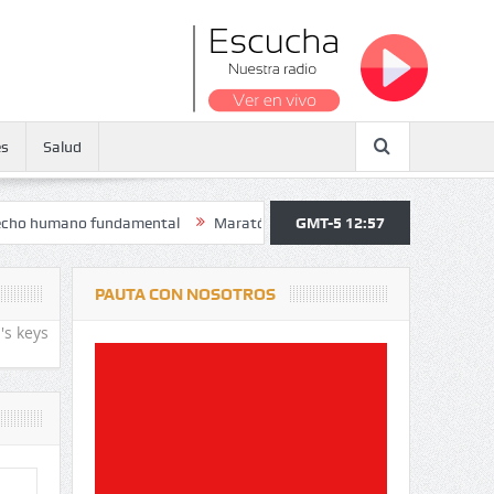
es
Salud
mano fundamental
Maratón atendió a más de 38.000 jóvenes y persona
GMT-5 12:57
PAUTA CON NOSOTROS
's keys