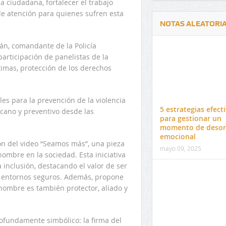
 ciudadana, fortalecer el trabajo
s de atención para quienes sufren esta
NOTAS ALEATORI
rán, comandante de la Policía
participación de panelistas de la
timas, protección de los derechos
Delwin Jiménez, nuevo Contralor
El 17 de enero vence pl
es para la prevención de la violencia
Departamental del Cesar
venta de pines para ma
5 estrategias efect
cano y preventivo desde las
preuniversitario de la 
para gestionar un
momento de deso
emocional
n del video “Seamos más”, una pieza
mayo 09, 2025
 hombre en la sociedad. Esta iniciativa
 inclusión, destacando el valor de ser
e entornos seguros. Además, propone
hombre es también protector, aliado y
ofundamente simbólico: la firma del