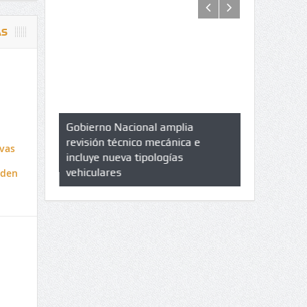
AS
azo de
Gobierno Nacional amplia
Qué es un 
trícula en
revisión técnico mecánica e
cuáles son 
ivas
UPC
incluye nueva tipologías
vehiculares
rden