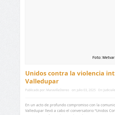
Foto: Metvar
Unidos contra la violencia in
Valledupar
Publicado por:
MaravillaStereo
on:
julio 03, 2025
En:
Judicial
En un acto de profundo compromiso con la comunida
Valledupar llevó a cabo el conversatorio “Unidos Cont