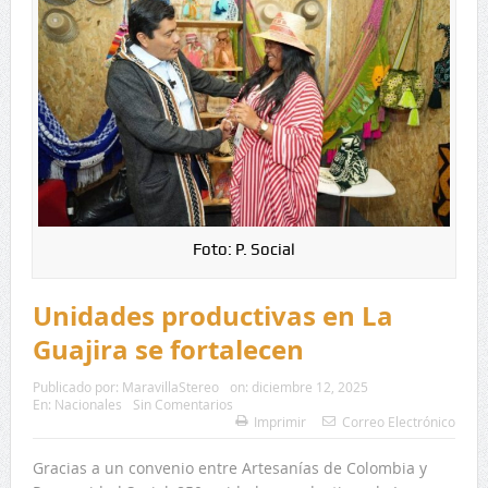
Foto: P. Social
Unidades productivas en La
Guajira se fortalecen
Publicado por:
MaravillaStereo
on:
diciembre 12, 2025
En:
Nacionales
Sin Comentarios
Imprimir
Correo Electrónico
Gracias a un convenio entre Artesanías de Colombia y