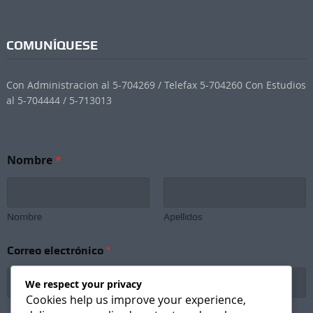
COMUNÍQUESE
Con Administracion al 5-704269 / Telefax 5-704260 Con Estudios
al 5-704444 / 5-713013
Nombre
*
Nombre
Apellidos
*
Correo electrónico
*
C
o
r
We respect your privacy
r
Cookies help us improve your experience,
e