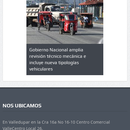
lazo de
Gobierno Nacional amplia
Qué es un 
trícula en
revisión técnico mecánica e
cuáles son
 UPC
incluye nueva tipologías
vehiculares
NOS UBICAMOS
En Valledupar en la Cra 16a No 16-10 Centro Comercial
ValleCentro Local 26.