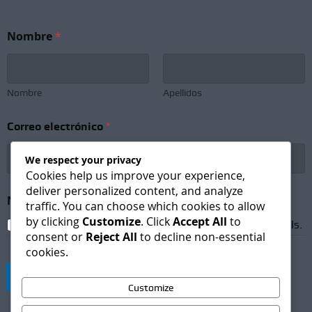
Nombre
*
Nombre
Apellidos
C
Correo electrónico
*
o
r
r
We respect your privacy
e
Cookies help us improve your experience,
o
deliver personalized content, and analyze
N
Newsletter Subscription
*
traffic. You can choose which cookies to allow
e
by clicking
Customize
. Click
Accept All
to
w
I agree to receive newsletters and promotional emails.
s
consent or
Reject All
to decline non-essential
l
cookies.
e
t
Suscribirse
t
Customize
e