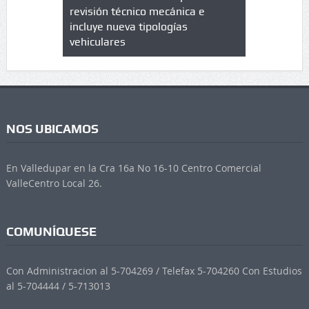
trícula en
revisión técnico mecánica e
cuáles son
 UPC
incluye nueva tipologías
vehiculares
NOS UBICAMOS
En Valledupar en la Cra 16a No 16-10 Centro Comercial
ValleCentro Local 26.
COMUNÍQUESE
Con Administracion al 5-704269 / Telefax 5-704260 Con Estudios
al 5-704444 / 5-713013