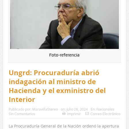
Foto-referencia
Ungrd: Procuraduría abrió
indagación al ministro de
Hacienda y el exministro del
Interior
Publicado por:
MaravillaStereo
on:
julio 26, 2024
En:
Nacionales
Sin Comentarios
Imprimir
Correo Electrónico
La Procuraduría General de la Nación ordenó la apertura