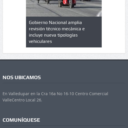
lazo de
Gobierno Nacional amplia
Qué es un 
trícula en
revisión técnico mecánica e
cuáles son
 UPC
incluye nueva tipologías
vehiculares
NOS UBICAMOS
En Valledupar en la Cra 16a No 16-10 Centro Comercial
ValleCentro Local 26.
COMUNÍQUESE