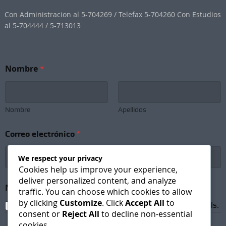
Con Administracion al 5-704269 / Telefax 5-704260 Con Estudios
al 5-704444 / 5-713013
Nombre
*
Nombre
Apellidos
N
Correo electrónico
*
o
m
b
We respect your privacy
r
Cookies help us improve your experience,
e
deliver personalized content, and analyze
N
Newsletter Subscription
*
traffic. You can choose which cookies to allow
e
by clicking
Customize
. Click
Accept All
to
w
I agree to receive newsletters and promotional emails.
s
consent or
Reject All
to decline non-essential
l
cookies.