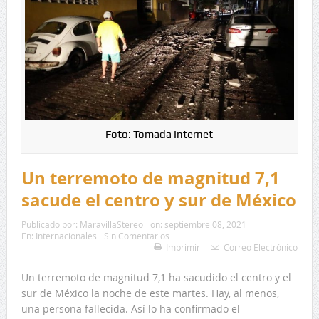
Foto: Tomada Internet
Un terremoto de magnitud 7,1
sacude el centro y sur de México
Publicado por:
MaravillaStereo
on:
septiembre 08, 2021
En:
Internacionales
Sin Comentarios
Imprimir
Correo Electrónico
Un terremoto de magnitud 7,1 ha sacudido el centro y el
sur de México la noche de este martes. Hay, al menos,
una persona fallecida. Así lo ha confirmado el