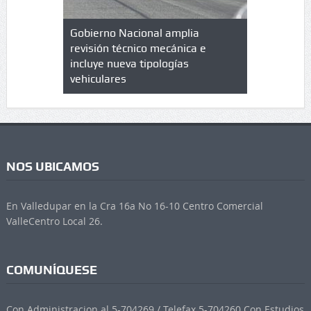
lazo de
Gobierno Nacional amplia
Qué es un 
trícula en
revisión técnico mecánica e
cuáles son
 UPC
incluye nueva tipologías
vehiculares
NOS UBICAMOS
En Valledupar en la Cra 16a No 16-10 Centro Comercial
ValleCentro Local 26.
COMUNÍQUESE
Con Administracion al 5-704269 / Telefax 5-704260 Con Estudios