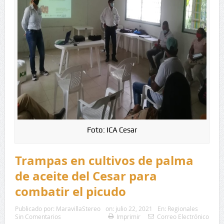
Foto: ICA Cesar
Trampas en cultivos de palma
de aceite del Cesar para
combatir el picudo
Publicado por:
MaravillaStereo
on:
julio 22, 2021
En:
Regionales
Sin Comentarios
Imprimir
Correo Electrónico