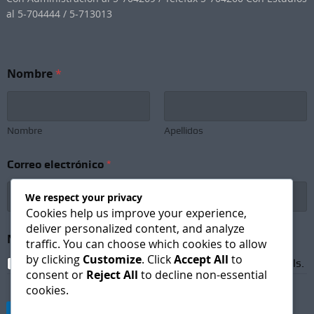
al 5-704444 / 5-713013
N
Nombre
*
e
w
s
l
e
Nombre
Apellidos
t
t
Correo electrónico
*
e
r
C
We respect your privacy
o
Cookies help us improve your experience,
r
deliver personalized content, and analyze
r
Newsletter Subscription
*
traffic. You can choose which cookies to allow
e
by clicking
Customize
. Click
Accept All
to
o
I agree to receive newsletters and promotional emails.
consent or
Reject All
to decline non-essential
e
cookies.
l
e