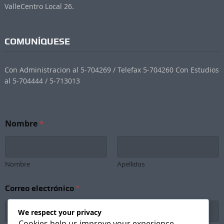
ValleCentro Local 26.
COMUNÍQUESE
Con Administracion al 5-704269 / Telefax 5-704260 Con Estudios
al 5-704444 / 5-713013
C
Nombre
*
o
r
r
e
o
Nombre
Apellidos
C
o
Correo electrónico
*
r
r
e
We respect your privacy
o
Cookies help us improve your experience,