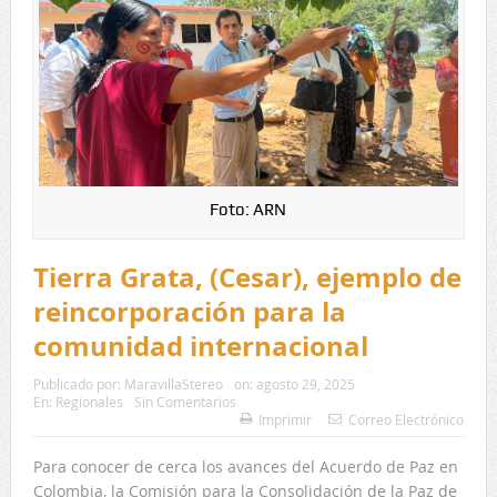
Foto: ARN
Tierra Grata, (Cesar), ejemplo de
reincorporación para la
comunidad internacional
Publicado por:
MaravillaStereo
on:
agosto 29, 2025
En:
Regionales
Sin Comentarios
Imprimir
Correo Electrónico
Para conocer de cerca los avances del Acuerdo de Paz en
Colombia, la Comisión para la Consolidación de la Paz de