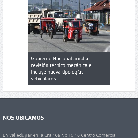
lazo de
Gobierno Nacional amplia
Qué es un 
trícula en
revisión técnico mecánica e
cuáles son
 UPC
incluye nueva tipologías
vehiculares
NOS UBICAMOS
En Valledupar en la Cra 16a No 16-10 Centro Comercial