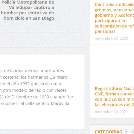
Policía Metropolitana de
Centrales sindicale
Valledupar capturó a
gremios, pensiona
hombre por tentativa de
gobierno y Asofon
homicidio en San Diego
participaron en
subcomisión de re
pensional
noviembre 23, 2022
 de la idea de dos importantes
ón costeña: los hermanos Quintero
en el año 1992 quisieron crear
Registraduría Naci
n otro modelo de radio con raíces
CNE, firman conve
l 21 de Diciembre de 1993 cuando fue
con la OEA con mir
o comercial valle centro, Maravilla
las elecciones del 
noviembre 24, 2021
CATEGORÍAS