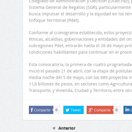
Colegiado de Administración y Decisión (Ocad-Paz), 
Sistema General de Regalías (SGR), particularmente 
busca impulsar el desarrollo y la equidad en los ter
Enfoque Territorial (Pdet).
Conforme al cronograma establecido, estos proyect
étnicas, alcaldías, gobernaciones y entidades del or
subregiones Pdet, entrarán hasta el 26 de mayo próx
condiciones habilitantes para continuar en el proce
Esta convocatoria, la primera de cuatro programada
inició el pasado 21 de abril, con la etapa de postulac
media noche del 5 de mayo, con los 689 proyectos ins
11,6 billones de pesos, en sectores como Agricultura
Transporte, y Vivienda, Ciudad y Territorio, entre otr
Comparte
Tweet
Comparte
0
0
Anterior