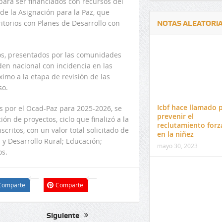
para ser financiados con recursos del
de la Asignación para la Paz, que
ritorios con Planes de Desarrollo con
NOTAS ALEATORI
os, presentados por las comunidades
den nacional con incidencia en las
imo a la etapa de revisión de las
so.
Delwin Jiménez, nuevo Contralor
El 17 de enero vence pl
Departamental del Cesar
venta de pines para ma
Icbf hace llamado 
s por el Ocad-Paz para 2025-2026, se
preuniversitario de la 
prevenir el
ión de proyectos, ciclo que finalizó a la
reclutamiento for
critos, con un valor total solicitado de
en la niñez
 y Desarrollo Rural; Educación;
mayo 30, 2023
os.
Comparte
Comparte
Siguiente