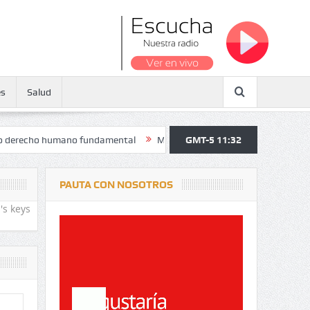
es
Salud
ho humano fundamental
Maratón atendió a más de 38.000 jóvenes y p
GMT-5 11:32
PAUTA CON NOSOTROS
's keys