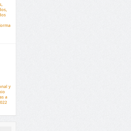
s,
dos,
dos
forma
onal y
nio
as a
2022