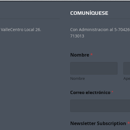
COMUNÍQUESE
ValleCentro Local 26.
Con Administracion al 5-704269
713013
Nombre
*
Nombre
Ape
C
Correo electrónico
*
o
r
r
e
o
e
Newsletter Subscription
*
l