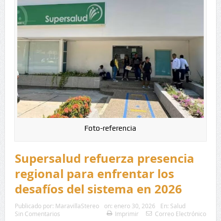
Foto-referencia
Supersalud refuerza presencia
regional para enfrentar los
desafíos del sistema en 2026
Publicado por:
MaravillaStereo
on:
enero 30, 2026
En:
Salud
Sin Comentarios
Imprimir
Correo Electrónico