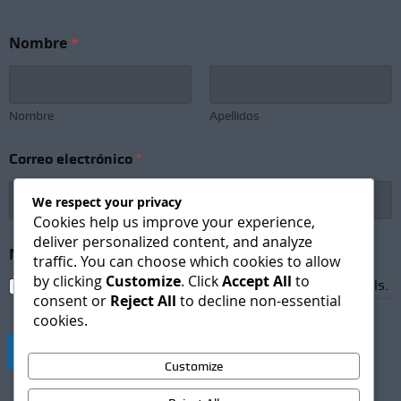
Nombre
*
Nombre
Apellidos
*
Correo electrónico
*
C
o
r
We respect your privacy
r
Cookies help us improve your experience,
e
deliver personalized content, and analyze
o
Newsletter Subscription
*
traffic. You can choose which cookies to allow
N
by clicking
Customize
. Click
Accept All
to
e
I agree to receive newsletters and promotional emails.
w
consent or
Reject All
to decline non-essential
s
cookies.
l
e
Suscribirse
t
Customize
t
e