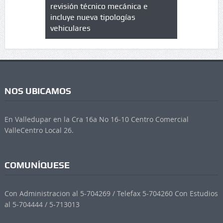
trícula en
revisión técnico mecánica e
cuáles son
 UPC
incluye nueva tipologías
vehiculares
NOS UBICAMOS
En Valledupar en la Cra 16a No 16-10 Centro Comercial
ValleCentro Local 26.
COMUNÍQUESE
Con Administracion al 5-704269 / Telefax 5-704260 Con Estudios
al 5-704444 / 5-713013