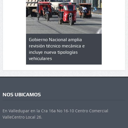
lazo de
Gobierno Nacional amplia
Qué es un 
trícula en
revisión técnico mecánica e
cuáles son
 UPC
incluye nueva tipologías
vehiculares
NOS UBICAMOS
En Valledupar en la Cra 16a No 16-10 Centro Comercial
ValleCentro Local 26.