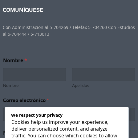
COMUNÍQUESE
Con Administracion al 5-704269 / Telefax 5-704260 Con Estudios
al 5-704444 / 5-713013
Nombre
*
Nombre
Apellidos
Correo electrónico
*
We respect your privacy
Cookies help us improve your experience,
deliver personalized content, and analyze
*
Newsletter Subscription
*
*
traffic. You can choose which cookies to allow