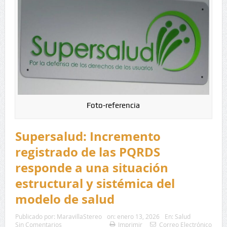
Foto-referencia
Supersalud: Incremento
registrado de las PQRDS
responde a una situación
estructural y sistémica del
modelo de salud
Publicado por:
MaravillaStereo
on:
enero 13, 2026
En:
Salud
Sin Comentarios
Imprimir
Correo Electrónico