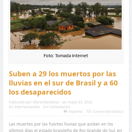
Foto: Tomada Internet
Suben a 29 los muertos por las
lluvias en el sur de Brasil y a 60
los desaparecidos
Publicado por:
MaravillaStereo
on:
mayo 03, 2024
En:
Internacionales
Sin Comentarios
Imprimir
Correo Electrónico
Las muertes por las fuertes lluvias que azotan en los
últimos días el estado brasileño de Rio Grande do Sul, en