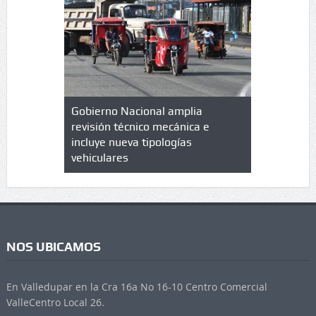
lazo de
Gobierno Nacional amplia
Qué es un 
trícula en
revisión técnico mecánica e
cuáles son
 UPC
incluye nueva tipologías
vehiculares
NOS UBICAMOS
En Valledupar en la Cra 16a No 16-10 Centro Comercial
ValleCentro Local 26.