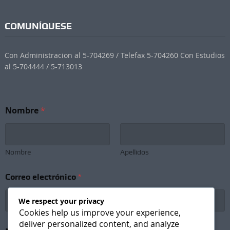
COMUNÍQUESE
Con Administracion al 5-704269 / Telefax 5-704260 Con Estudios
al 5-704444 / 5-713013
Nombre
*
Nombre
Apellidos
Correo electrónico
*
We respect your privacy
Cookies help us improve your experience,
deliver personalized content, and analyze
N