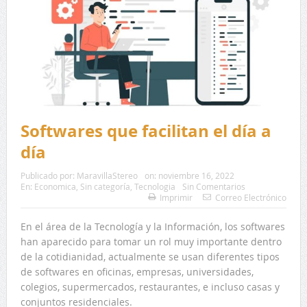
Softwares que facilitan el día a
día
Publicado por:
MaravillaStereo
on:
noviembre 16, 2022
En:
Economica
,
Sin categoría
,
Tecnologia
Sin Comentarios
Imprimir
Correo Electrónico
En el área de la Tecnología y la Información, los softwares
han aparecido para tomar un rol muy importante dentro
de la cotidianidad, actualmente se usan diferentes tipos
de softwares en oficinas, empresas, universidades,
colegios, supermercados, restaurantes, e incluso casas y
conjuntos residenciales.