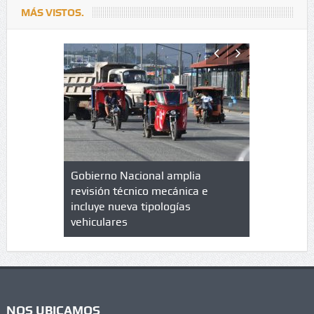
MÁS VISTOS.
lazo de
Gobierno Nacional amplia
Qué es un 
trícula en
revisión técnico mecánica e
cuáles son
 UPC
incluye nueva tipologías
vehiculares
NOS UBICAMOS