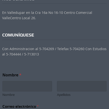
En Valledupar en la Cra 16a No 16-10 Centro Comercial
ValleCentro Local 26.
COMUNÍQUESE
Con Administracion al 5-704269 / Telefax 5-704260 Con Estudios
al 5-704444 / 5-713013
Nombre
*
Nombre
Apellidos
e
Correo electrónico
*
l