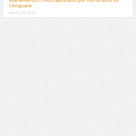
Allanamientos: cinco capturados por microtráfico en
Chiriguaná
marzo 09, 2026