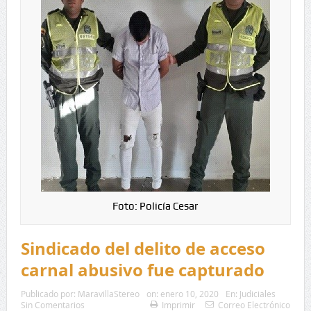
Foto: Policía Cesar
Sindicado del delito de acceso
carnal abusivo fue capturado
Publicado por:
MaravillaStereo
on:
enero 10, 2020
En:
Judiciales
Sin Comentarios
Imprimir
Correo Electrónico