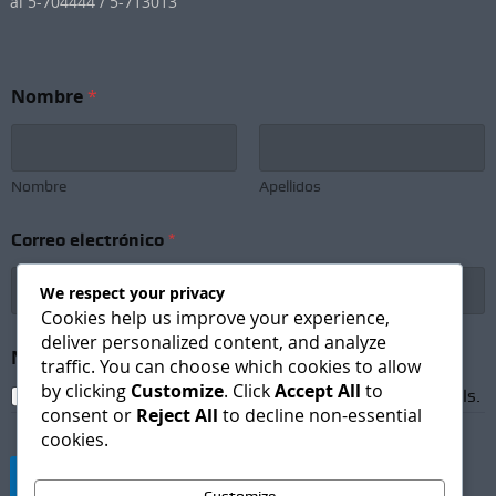
al 5-704444 / 5-713013
Nombre
*
Nombre
Apellidos
N
Correo electrónico
*
o
m
b
We respect your privacy
r
Cookies help us improve your experience,
e
deliver personalized content, and analyze
S
Newsletter Subscription
*
traffic. You can choose which cookies to allow
u
by clicking
Customize
. Click
Accept All
to
b
I agree to receive newsletters and promotional emails.
s
consent or
Reject All
to decline non-essential
c
cookies.
r
i
Suscribirse