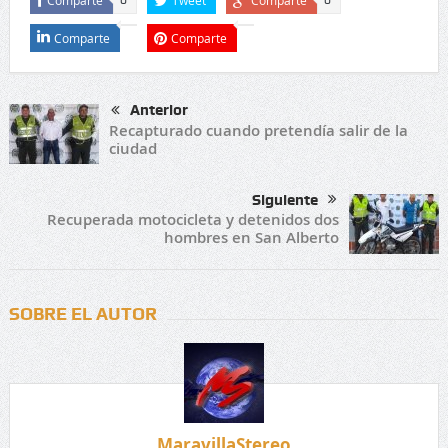
Comparte
Tweet
Comparte
0
0
Comparte
Comparte
Anterior
Recapturado cuando pretendía salir de la
ciudad
Siguiente
Recuperada motocicleta y detenidos dos
hombres en San Alberto
SOBRE EL AUTOR
MaravillaStereo