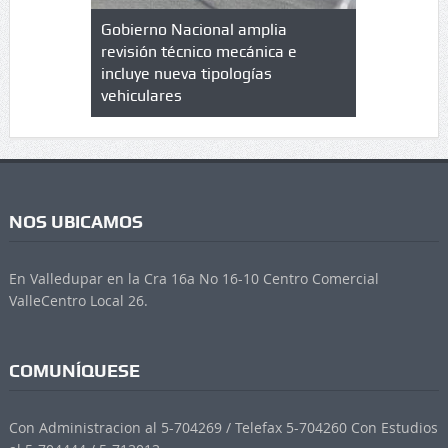
lazo de
Gobierno Nacional amplia
Qué es un 
trícula en
revisión técnico mecánica e
cuáles son
 UPC
incluye nueva tipologías
vehiculares
NOS UBICAMOS
En Valledupar en la Cra 16a No 16-10 Centro Comercial
ValleCentro Local 26.
COMUNÍQUESE
Con Administracion al 5-704269 / Telefax 5-704260 Con Estudios