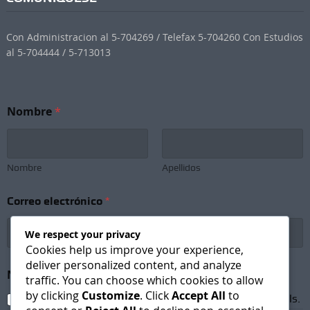
Con Administracion al 5-704269 / Telefax 5-704260 Con Estudios
al 5-704444 / 5-713013
Nombre
*
Nombre
Apellidos
Correo electrónico
*
We respect your privacy
Cookies help us improve your experience,
deliver personalized content, and analyze
S
Newsletter Subscription
*
u
traffic. You can choose which cookies to allow
b
by clicking
Customize
. Click
Accept All
to
I agree to receive newsletters and promotional emails.
s