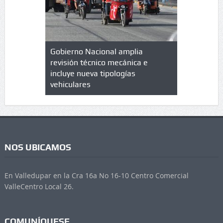
lazo de
Gobierno Nacional amplia
Qué es un 
trícula en
revisión técnico mecánica e
cuáles son
 UPC
incluye nueva tipologías
vehiculares
NOS UBICAMOS
En Valledupar en la Cra 16a No 16-10 Centro Comercial
ValleCentro Local 26.
COMUNÍQUESE