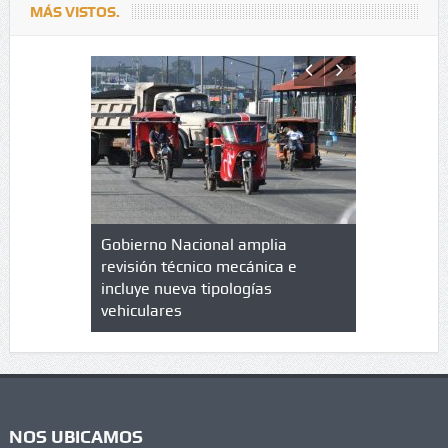
MÁS VISTOS.
lazo de
Gobierno Nacional amplia
Qué es un 
trícula en
revisión técnico mecánica e
cuáles son
 UPC
incluye nueva tipologías
vehiculares
NOS UBICAMOS