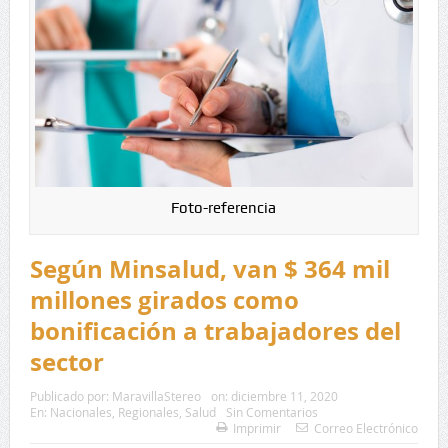
Foto-referencia
Según Minsalud, van $ 364 mil
millones girados como
bonificación a trabajadores del
sector
Publicado por:
MaravillaStereo
on:
diciembre 11, 2020
En:
Nacionales
,
Regionales
,
Salud
Sin Comentarios
Imprimir
Correo Electrónico