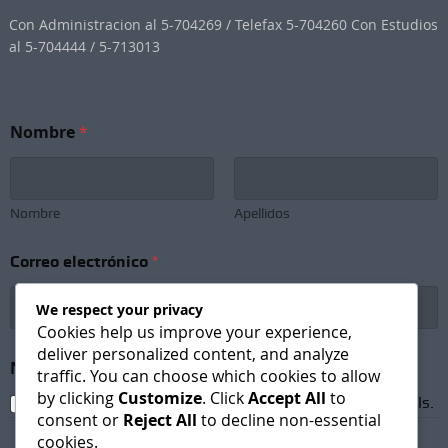
Con Administracion al 5-704269 / Telefax 5-704260 Con Estudios
al 5-704444 / 5-713013
Nombre
*
Nombre
Apellidos
Correo electrónico
*
We respect your privacy
Cookies help us improve your experience,
deliver personalized content, and analyze
*
Newsletter Subscription
*
N
traffic. You can choose which cookies to allow
o
by clicking
Customize
. Click
Accept All
to
I agree to receive newsletters and promotional emails.
m
consent or
Reject All
to decline non-essential
b
cookies.