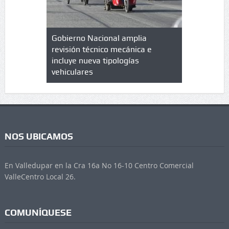
lazo de
Gobierno Nacional amplia
Qué es un 
trícula en
revisión técnico mecánica e
cuáles son
 UPC
incluye nueva tipologías
vehiculares
NOS UBICAMOS
En Valledupar en la Cra 16a No 16-10 Centro Comercial
ValleCentro Local 26.
COMUNÍQUESE