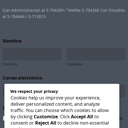
Con Administracion al 5-704269 / Telefax 5-704260 Con Estudios
al 5-704444 / 5-713013
Nombre
*
Nombre
Apellidos
Correo electrónico
*
We respect your privacy
Cookies help us improve your experience,
deliver personalized content, and analyze
S
Newsletter Subscription
*
u
traffic. You can choose which cookies to allow
b
by clicking
Customize
. Click
Accept All
to
I agree to receive newsletters and promotional emails.
s
consent or
Reject All
to decline non-essential
c