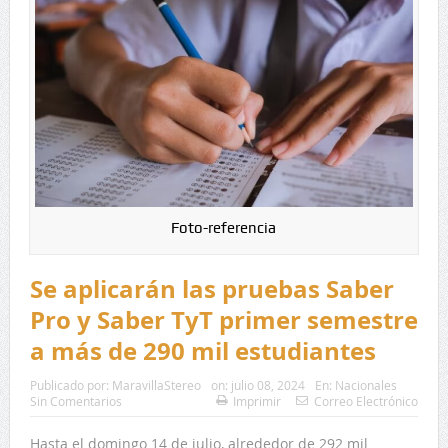
Foto-referencia
Se aplicarán las pruebas Saber
Pro y Saber TyT primer semestre
a más de 290 mil estudiantes
Publicado por:
MaravillaStereo
on:
julio 08, 2024
En:
Nacionales
Sin Comentarios
Imprimir
Correo Electrónico
Hasta el domingo 14 de julio, alrededor de 292 mil