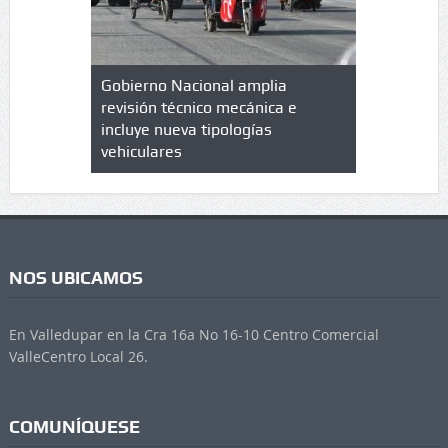
lazo de
Gobierno Nacional amplia
Qué es un 
trícula en
revisión técnico mecánica e
cuáles son
 UPC
incluye nueva tipologías
vehiculares
NOS UBICAMOS
En Valledupar en la Cra 16a No 16-10 Centro Comercial
ValleCentro Local 26.
COMUNÍQUESE