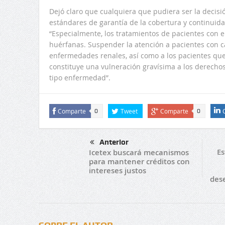
Dejó claro que cualquiera que pudiera ser la decisi
estándares de garantía de la cobertura y continuidad
“Especialmente, los tratamientos de pacientes con 
huérfanas. Suspender la atención a pacientes con cá
enfermedades renales, así como a los pacientes qu
constituye una vulneración gravísima a los derec
tipo enfermedad”.
Comparte
Tweet
Comparte
0
0
Anterior
Es
Icetex buscará mecanismos
para mantener créditos con
intereses justos
dese