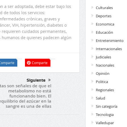
ón a ser adoptada, debe estar bajo los
Culturales
 de todos los servicios:
Deportes
enfermedades crónicas, graves y
Economica
ncer, VIH, hipertensión, diabetes o
e requieren cuidados permanentes,
Educación
hos humanos de quienes padecen algún
Entretenimiento
Internacionales
Judiciales
Comparte
Comparte
Nacionales
Opinión
Siguiente
Politica
tas son señales de que el
Regionales
metabolismo no está
funcionando bien. El
Salud
quilibrio del azúcar en la
sangre es una de ellas
Sin categoría
Tecnologia
Valledupar