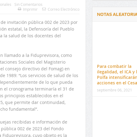
onales
Sin Comentarios
Imprimir
Correo Electrónico
NOTAS ALEATORI
 de invitación pública 002 de 2023 por
ión estatal, la Defensoría del Pueblo
a la salud de los docentes del
un llamado a la Fiduprevisora, como
Delwin Jiménez, nuevo Contralor
El 17 de enero vence pl
taciones Sociales del Magisterio
Departamental del Cesar
venta de pines para ma
Para combatir la
el consejo directivo del Fomag) en
preuniversitario de la 
ilegalidad, el ICA y 
de 1989: “Los servicios de salud de los
Polfa intensificará
independientemente de lo que pueda
acciones en el Cesa
ún el cronograma terminaría el 31 de
septiembre 06, 2021
s principios establecidos en el
15, que permite dar continuidad,
recho fundamental”.
uejas recibidas e información de
n pública 002 de 2023 del Fondo
a Fiduprevisora, cuyo objeto es la