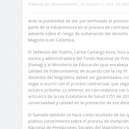
Publicado por:
MaravillaStereo
on:
octubre 11, 2023
En:
Naci
Ante la posibilidad de dar por terminado el proceso
parte de la Fiduprevisora en el proceso de contratac
advierte sobre el riesgo de vulneración del derecho 
Magisterio en Colombia.
El Defensor del Pueblo, Carlos Camargo Assis, hizo 
vocera y administradora del Fondo Nacional de Pres
(Fomag) y al Ministerio de Educación (que encabeza 
calidad de Fideicomitente, de acuerdo con la Ley 91 
docentes del Magisterio deben ser garantizados, 
llegar a ocurrir con el proceso contractual, que seg
octubre próximo. Lo anterior, en concordancia con lo
artículo 6 de la Ley Estatutaria de Salud 1751 de 20
universalidad y calidad en la prestación de ese de
El llamado también se hace como resultado de las q
público conocimiento sobre el proceso de invitació
Nacional de Prestaciones Sociales del Magisterio y l