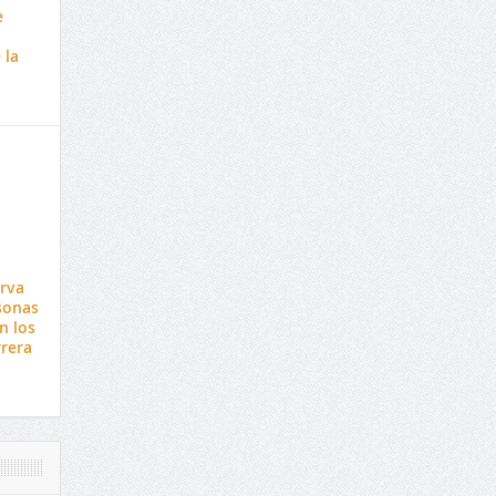
e
 la
rva
sonas
n los
rrera