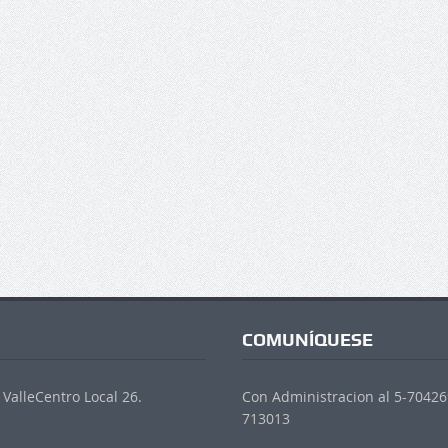
COMUNÍQUESE
ValleCentro Local 26.
Con Administracion al 5-704269
713013