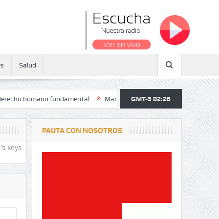
es
Salud
umano fundamental
Maratón atendió a más de 38.000 jóvenes y perso
GMT-5 02:26
PAUTA CON NOSOTROS
's keys