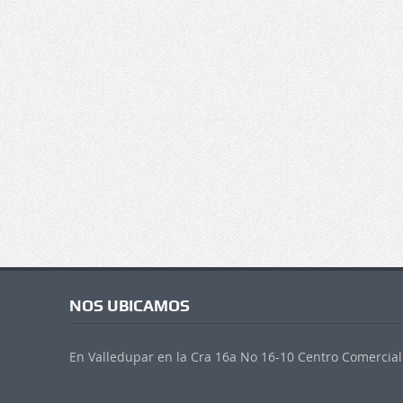
NOS UBICAMOS
En Valledupar en la Cra 16a No 16-10 Centro Comercial 