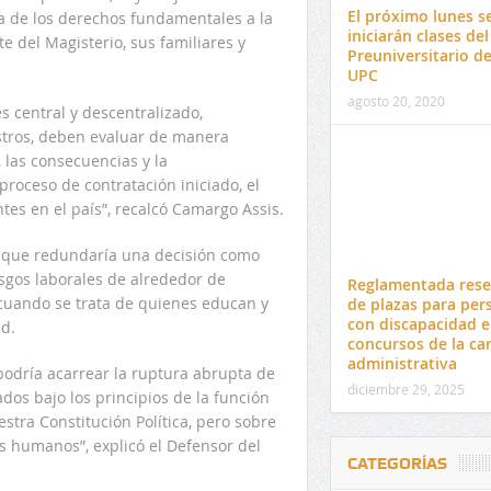
El próximo lunes s
ía de los derechos fundamentales a la
iniciarán clases del
e del Magisterio, sus familiares y
Preuniversitario de
UPC
agosto 20, 2020
s central y descentralizado,
stros, deben evaluar de manera
 las consecuencias y la
roceso de contratación iniciado, el
tes en el país”, recalcó Camargo Assis.
o que redundaría una decisión como
iesgos laborales de alrededor de
Reglamentada rese
cuando se trata de quienes educan y
de plazas para per
con discapacidad e
ud.
concursos de la ca
administrativa
 podría acarrear la ruptura abrupta de
diciembre 29, 2025
dos bajo los principios de la función
estra Constitución Política, pero sobre
s humanos”, explicó el Defensor del
CATEGORÍAS