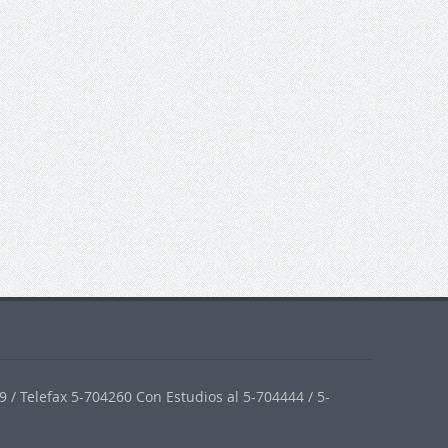
 / Telefax 5-704260 Con Estudios al 5-704444 / 5-