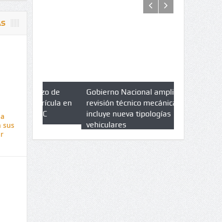
AS
azo de
Gobierno Nacional amplia
Qué es un 
trícula en
revisión técnico mecánica e
cuáles son 
UPC
incluye nueva tipologías
la
vehiculares
n sus
r