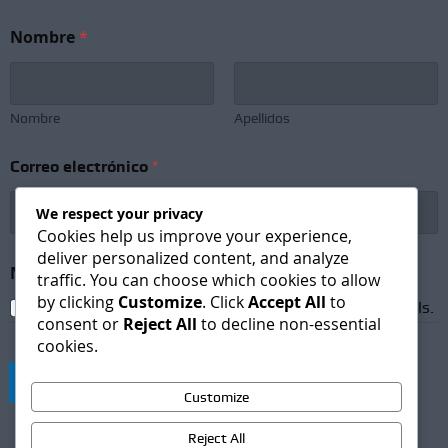
Nombre
*
Nombre
Apellidos
N
Correo electrónico
*
e
w
s
We respect your privacy
l
Cookies help us improve your experience,
e
deliver personalized content, and analyze
t
Newsletter Subscription
*
traffic. You can choose which cookies to allow
t
by clicking
Customize
. Click
Accept All
to
e
I agree to receive newsletters and promotional emails.
consent or
Reject All
to decline non-essential
r
*
cookies.
N
e
Suscribirse
w
Customize
s
l
Reject All