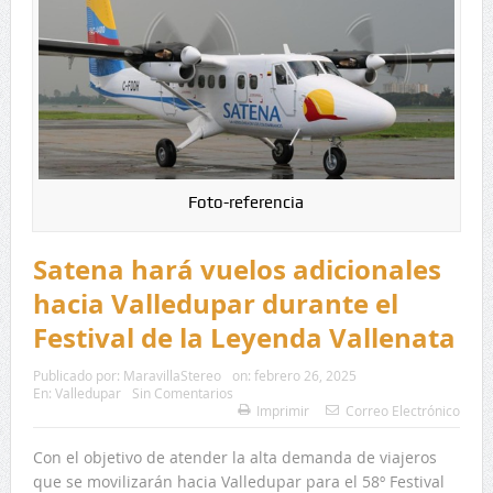
Foto-referencia
Satena hará vuelos adicionales
hacia Valledupar durante el
Festival de la Leyenda Vallenata
Publicado por:
MaravillaStereo
on:
febrero 26, 2025
En:
Valledupar
Sin Comentarios
Imprimir
Correo Electrónico
Con el objetivo de atender la alta demanda de viajeros
que se movilizarán hacia Valledupar para el 58º Festival