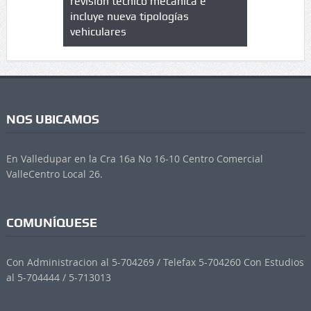
trícula en
revisión técnico mecánica e
cuáles son
 UPC
incluye nueva tipologías
vehiculares
NOS UBICAMOS
En Valledupar en la Cra 16a No 16-10 Centro Comercial
ValleCentro Local 26.
COMUNÍQUESE
Con Administracion al 5-704269 / Telefax 5-704260 Con Estudios
al 5-704444 / 5-713013