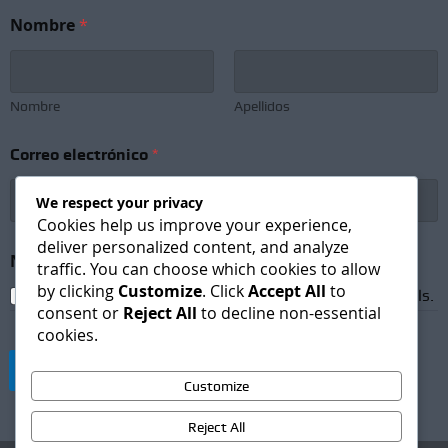
N
Nombre
*
o
m
b
r
e
Nombre
Apellidos
C
o
Correo electrónico
*
r
r
e
We respect your privacy
o
Cookies help us improve your experience,
N
deliver personalized content, and analyze
e
Newsletter Subscription
*
traffic. You can choose which cookies to allow
w
by clicking
Customize
. Click
Accept All
to
s
I agree to receive newsletters and promotional emails.
consent or
Reject All
to decline non-essential
l
cookies.
e
t
Suscribirse
t
Customize
e
r
Reject All