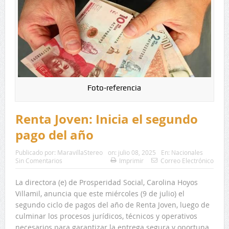
Foto-referencia
Renta Joven: Inicia el segundo
pago del año
Publicado por:
MaravillaStereo
on:
julio 08, 2025
En:
Nacionales
Sin Comentarios
Imprimir
Correo Electrónico
La directora (e) de Prosperidad Social, Carolina Hoyos
Villamil, anuncia que este miércoles (9 de julio) el
segundo ciclo de pagos del año de Renta Joven, luego de
culminar los procesos jurídicos, técnicos y operativos
necesarios para garantizar la entrega segura y oportuna