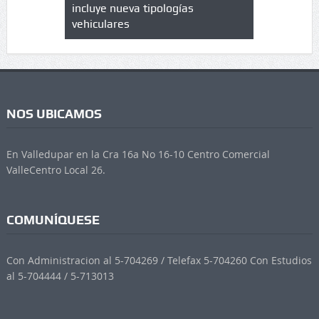
 UPC
incluye nueva tipologías
vehiculares
NOS UBICAMOS
En Valledupar en la Cra 16a No 16-10 Centro Comercial
ValleCentro Local 26.
COMUNÍQUESE
Con Administracion al 5-704269 / Telefax 5-704260 Con Estudios
al 5-704444 / 5-713013