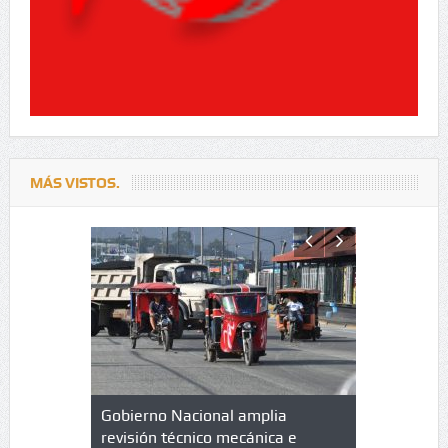
MÁS VISTOS.
lazo de
Gobierno Nacional amplia
Qué es un 
trícula en
revisión técnico mecánica e
cuáles son