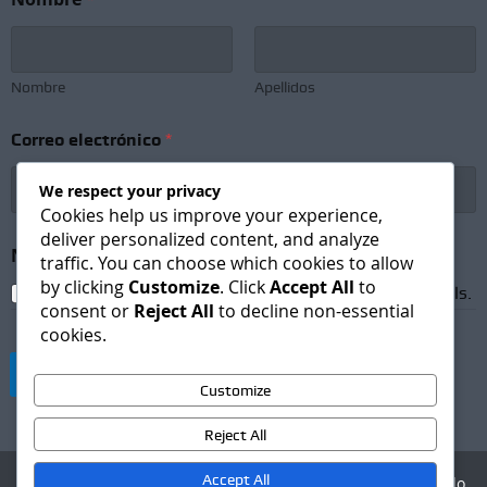
Nombre
Apellidos
*
Correo electrónico
*
C
o
r
We respect your privacy
r
Cookies help us improve your experience,
e
deliver personalized content, and analyze
o
Newsletter Subscription
*
traffic. You can choose which cookies to allow
*
by clicking
Customize
. Click
Accept All
to
I agree to receive newsletters and promotional emails.
consent or
Reject All
to decline non-essential
cookies.
Suscribirse
Customize
Reject All
Accept All
Agencia Digital - Desarrollo