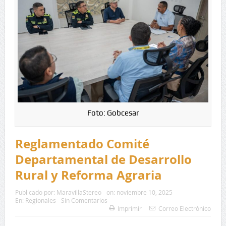
Foto: Gobcesar
Reglamentado Comité
Departamental de Desarrollo
Rural y Reforma Agraria
Publicado por:
MaravillaStereo
on:
noviembre 10, 2025
En:
Regionales
Sin Comentarios
Imprimir
Correo Electrónico