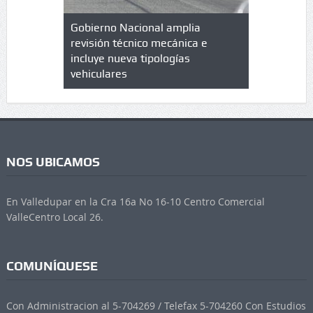
lazo de
Gobierno Nacional amplia
Qué es un 
trícula en
revisión técnico mecánica e
cuáles son
 UPC
incluye nueva tipologías
vehiculares
NOS UBICAMOS
En Valledupar en la Cra 16a No 16-10 Centro Comercial
ValleCentro Local 26.
COMUNÍQUESE
Con Administracion al 5-704269 / Telefax 5-704260 Con Estudios