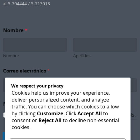
al 5-704444 / 5-713013
N
Nombre
*
o
m
b
r
e
Nombre
Apellidos
*
N
Correo electrónico
*
o
m
b
We respect your privacy
r
Cookies help us improve your experience,
e
deliver personalized content, and analyze
Newsletter Subscription
*
traffic. You can choose which cookies to allow
by clicking
Customize
. Click
Accept All
to
I agree to receive newsletters and promotional emails.
consent or
Reject All
to decline non-essential
cookies.
Suscribirse