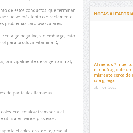
ento de estos conductos, que terminan
NOTAS ALEATORI
o se vuelve más lento o directamente
tes problemas cardiovasculares.
l con algo negativo, sin embargo, esto
rol para producir vitamina D,
Delwin Jiménez, nuevo Contralor
El 17 de enero vence pl
s, principalmente de origen animal,
Departamental del Cesar
venta de pines para ma
Al menos 7 muerto
preuniversitario de la 
el naufragio de un
migrante cerca de 
isla griega
abril 03, 2025
avés de partículas llamadas
colesterol «malo»: transporta el
e utiliza en varios procesos.
nsporta el colesterol de regreso al