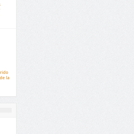
s
r
s
rido
 de la