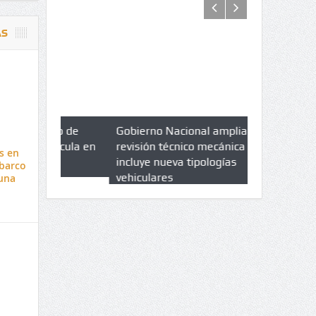
AS
azo de
Gobierno Nacional amplia
Qué es un 
trícula en
revisión técnico mecánica e
cuáles son 
s en
UPC
incluye nueva tipologías
 barco
vehiculares
una