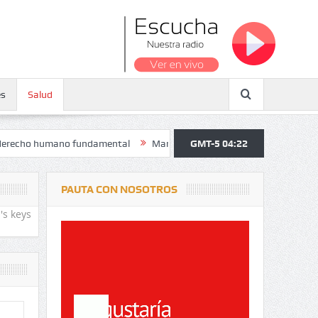
es
Salud
no fundamental
Maratón atendió a más de 38.000 jóvenes y personas
GMT-5 04:22
PAUTA CON NOSOTROS
's keys