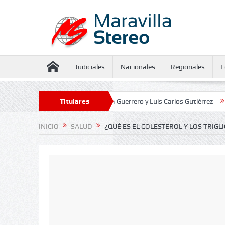
Judiciales
Nacionales
Regionales
E
amiento contra Juliana Guerrero y Luis Carlos Gutiérrez
Titulares
Defensoría d
INICIO
SALUD
¿QUÉ ES EL COLESTEROL Y LOS TRIGL