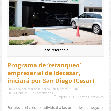
Foto-referencia
Programa de ‘retanqueo’
empresarial de Idecesar,
iniciará por San Diego (Cesar)
Publicado por:
MaravillaStereo
on:
febrero 21, 2020
En:
Regionales
Sin Comentarios
Imprimir
Correo Electrónico
Fortalecer el crédito individual a las unidades de negocio