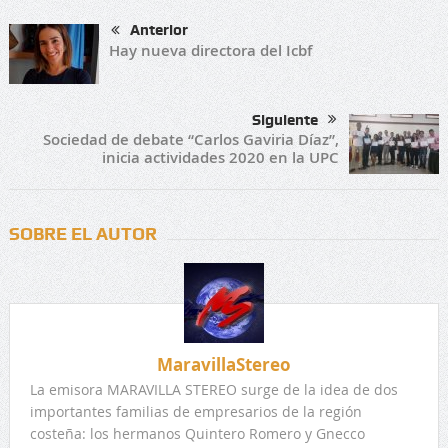
Anterior
Hay nueva directora del Icbf
Siguiente
Sociedad de debate “Carlos Gaviria Díaz”,
inicia actividades 2020 en la UPC
SOBRE EL AUTOR
MaravillaStereo
La emisora MARAVILLA STEREO surge de la idea de dos
importantes familias de empresarios de la región
costeña: los hermanos Quintero Romero y Gnecco