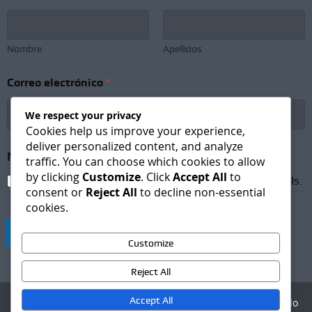
Nombre
Apellidos
N
Correo electrónico
*
e
w
s
We respect your privacy
l
Cookies help us improve your experience,
e
deliver personalized content, and analyze
t
Newsletter Subscription
*
traffic. You can choose which cookies to allow
t
by clicking
Customize
. Click
Accept All
to
e
I agree to receive newsletters and promotional emails.
consent or
Reject All
to decline non-essential
r
N
cookies.
o
m
Suscribirse
b
Customize
r
e
Reject All
*
Accept All
Agencia Digital - Desarrollo