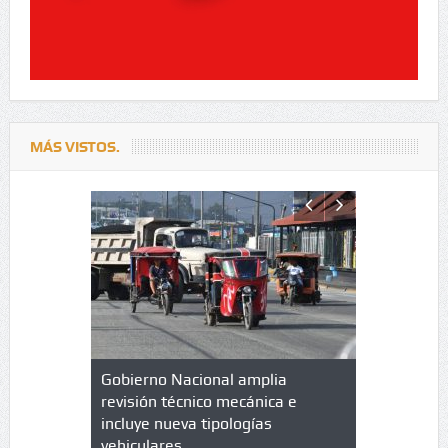
MÁS VISTOS.
lazo de
Gobierno Nacional amplia
Qué es un 
trícula en
revisión técnico mecánica e
cuáles son
 UPC
incluye nueva tipologías
vehiculares