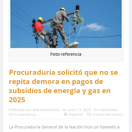
Foto-referencia
Procuraduría solicitó que no se
repita demora en pagos de
subsidios de energía y gas en
2025
Publicado por:
MaravillaStereo
on:
junio 13, 2025
En:
Nacionales
Sin Comentarios
Imprimir
Correo Electrónico
La Procuraduría General de la Nación hizo un llamado a