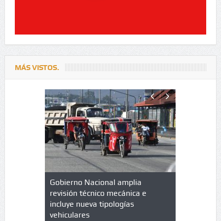
MÁS VISTOS.
lazo de
Gobierno Nacional amplia
Qué es un 
trícula en
revisión técnico mecánica e
cuáles son
 UPC
incluye nueva tipologías
vehiculares