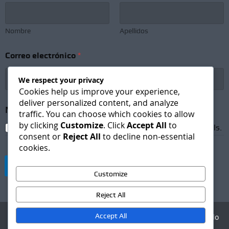
Nombre
Apellidos
Correo electrónico
*
We respect your privacy
Cookies help us improve your experience,
deliver personalized content, and analyze
*
Newsletter Subscription
*
C
traffic. You can choose which cookies to allow
o
by clicking
Customize
. Click
Accept All
to
I agree to receive newsletters and promotional emails.
r
consent or
Reject All
to decline non-essential
r
cookies.
e
o
Suscribirse
N
Customize
o
m
Reject All
b
r
Accept All
Agencia Digital - Desarrollo
e
web