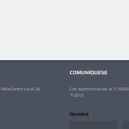
COMUNÍQUESE
ValleCentro Local 26.
Con Administracion al 5-704269
713013
*
Nombre
*
*
S
u