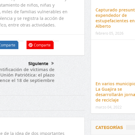
lutamiento de niños, niñas y
Capturado presun
, miles de familias vulnerables en
expendedor de
ncia y se registra la acción de
estupefacientes en
ico, entre otras actividades.
Alberto
febrero 05, 2026
Comparte
Comparte
Siguiente
ntificación de víctimas de
 Unión Patriótica: el plazo
ence el 18 de septiembre
En varios municipi
La Guajira se
desarrollarán jorn
de reciclaje
marzo 04, 2022
CATEGORÍAS
 de la idea de dos importantes