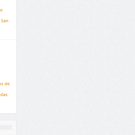
to
 San
os de
adas