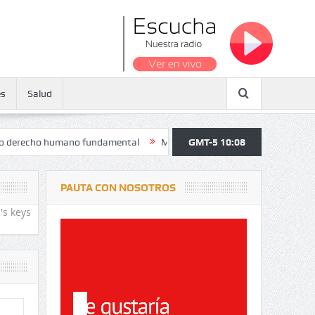
es
Salud
o humano fundamental
Maratón atendió a más de 38.000 jóvenes y pe
GMT-5 10:08
PAUTA CON NOSOTROS
's keys