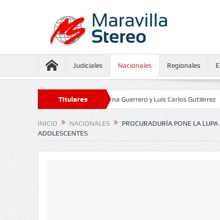
Judiciales
Nacionales
Regionales
E
aseguramiento contra Juliana Guerrero y Luis Carlos Gutiérrez
Titulares
Defenso
INICIO
NACIONALES
PROCURADURÍA PONE LA LUPA 
ADOLESCENTES