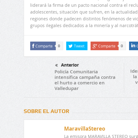
liderará la firma de un pacto nacional contra el rec
adolescentes, situación que sufren, en la actualidad
regiones donde padecen distintos fenómenos de viole
grupos ilegales dedicados a la minería y al narcotráf
Comparte
Tweet
Comparte
0
0
Anterior
Ide
Policía Comunitaria
la
intensifica campaña contra
v
el hurto a comercio en
Valledupar
SOBRE EL AUTOR
MaravillaStereo
La emisora MARAVILLA STEREO surge