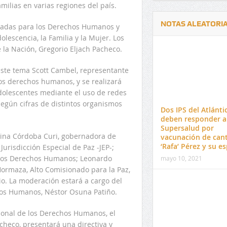
milias en varias regiones del país.
NOTAS ALEATORI
egadas para los Derechos Humanos y
olescencia, la Familia y la Mujer. Los
 la Nación, Gregorio Eljach Pacheco.
este tema Scott Cambel, representante
os derechos humanos, y se realizará
adolescentes mediante el uso de redes
Delwin Jiménez, nuevo Contralor
El 17 de enero vence pl
según cifras de distintos organismos
Departamental del Cesar
venta de pines para ma
Dos IPS del Atlánti
preuniversitario de la 
deben responder a
Supersalud por
lina Córdoba Curi, gobernadora de
vacunación de can
‘Rafa’ Pérez y su e
urisdicción Especial de Paz -JEP-;
a los Derechos Humanos; Leonardo
mayo 10, 2021
Hormaza, Alto Comisionado para la Paz,
rio. La moderación estará a cargo del
hos Humanos, Néstor Osuna Patiño.
cional de los Derechos Humanos, el
checo, presentará una directiva y